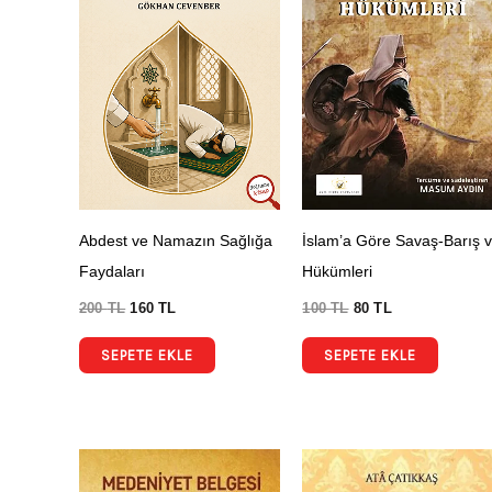
Abdest ve Namazın Sağlığa
İslam’a Göre Savaş-Barış 
Faydaları
Hükümleri
200
TL
160
TL
100
TL
80
TL
SEPETE EKLE
SEPETE EKLE