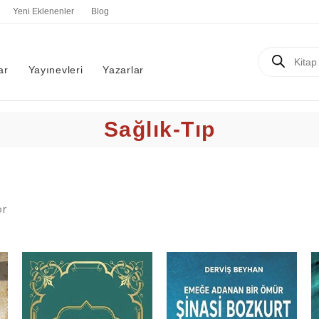
En
Yeni Eklenenler
Blog
yeniye
göre
sıralandı
Products
search
ar
Yayınevleri
Yazarlar
Sağlık-Tıp
or