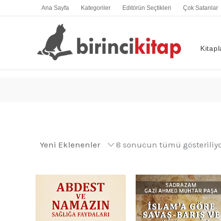
İçeriğe
Ana Sayfa
Kategoriler
Editörün Seçtikleri
Çok Satanlar
atla
Kitapl
8 sonucun tümü gösteriliy