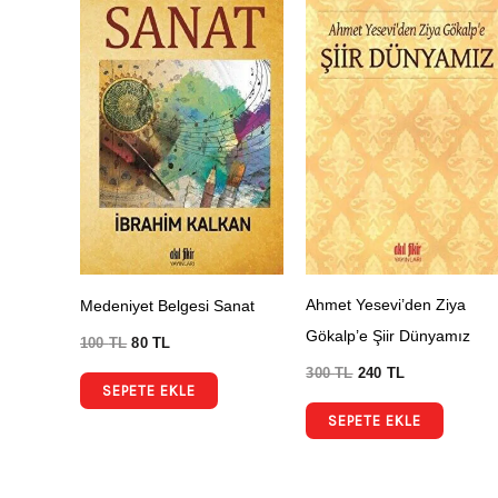
Ahmet Yesevi’den Ziya
Medeniyet Belgesi Sanat
Gökalp’e Şiir Dünyamız
100
TL
80
TL
300
TL
240
TL
SEPETE EKLE
SEPETE EKLE