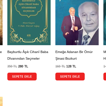
ve
Bayburtlu Âşık Cihanî Baba
Emeğe Adanan Bir Ömür
M
Dîvanından Seçmeler
Şinasi Bozkurt
H
350
TL
280
TL
160
TL
128
TL
1
SEPETE EKLE
SEPETE EKLE