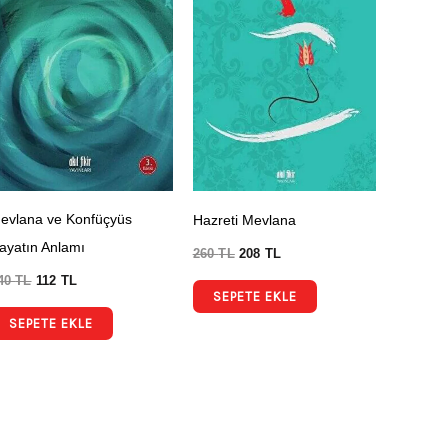
evlana ve Konfüçyüs
Hazreti Mevlana
ayatın Anlamı
260
TL
208
TL
40
TL
112
TL
SEPETE EKLE
SEPETE EKLE