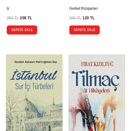
İz
Gurbet Rüzgarları
260
TL
208
TL
150
TL
120
TL
SEPETE EKLE
SEPETE EKLE