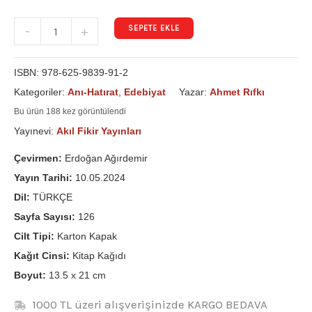
SEPETE EKLE
-
+
ISBN:
978-625-9839-91-2
Kategoriler:
Anı-Hatırat
,
Edebiyat
Yazar:
Ahmet Rıfkı
Bu ürün 188 kez görüntülendi
Yayınevi:
Akıl Fikir Yayınları
Çevirmen:
Erdoğan Ağırdemir
Yayın Tarihi:
10.05.2024
Dil:
TÜRKÇE
Sayfa Sayısı:
126
Cilt Tipi:
Karton Kapak
Kağıt Cinsi:
Kitap Kağıdı
Boyut:
13.5 x 21 cm
1000 TL üzeri alışverişinizde KARGO BEDAVA