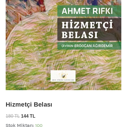
Hizmetçi Belası
180
TL
144
TL
Stok Miktarı:
100