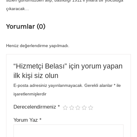
sizleri günümüzden alıp, basıldığı 1912’li yıllara bir yolculuğa
çıkaracak…
Yorumlar (0)
Henüz değerlendirme yapılmadı.
“Hizmetçi Belası” için yorum yapan
ilk kişi siz olun
E-posta adresiniz yayınlanmayacak.
Gerekli alanlar
*
ile
işaretlenmişlerdir
Derecelendirmeniz
*
Yorum Yaz
*