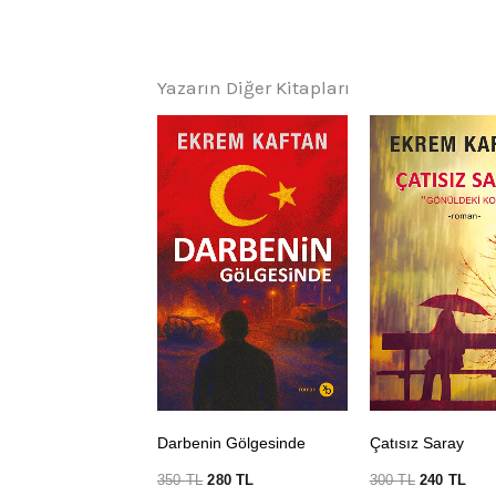
Yazarın Diğer Kitapları
Darbenin Gölgesinde
Çatısız Saray
350
TL
280
TL
300
TL
240
TL