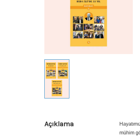
Açıklama
Hayatımız
mühim gö