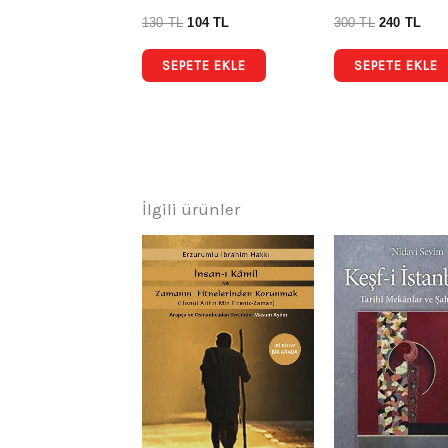
130
TL
104
TL
300
TL
240
TL
SEPETE EKLE
SEPETE EKLE
İlgili ürünler