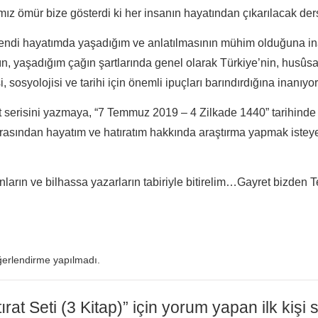
ız ömür bize gösterdi ki her insanın hayatından çıkarılacak ders
endi hayatımda yaşadığım ve anlatılmasının mühim olduğuna in
mın, yaşadığım çağın şartlarında genel olarak Türkiye’nin, hu
i, sosyolojisi ve tarihi için önemli ipuçları barındırdığına inanıyo
t serisini yazmaya, “7 Temmuz 2019 – 4 Zilkade 1440” tarihinde
arasından hayatım ve hatıratım hakkında araştırma yapmak isteyen
nların ve bilhassa yazarların tabiriyle bitirelim…Gayret bizden T
erlendirme yapılmadı.
ırat Seti (3 Kitap)” için yorum yapan ilk kişi 