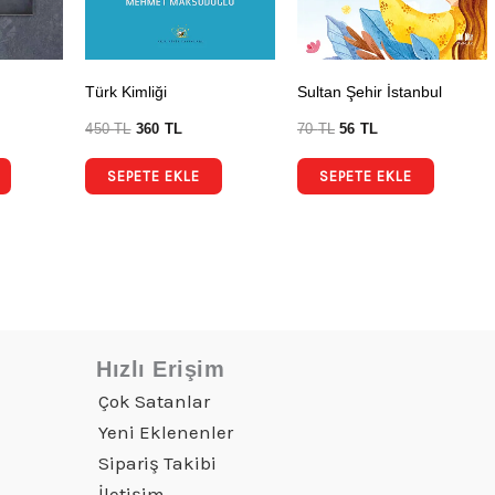
Türk Kimliği
Sultan Şehir İstanbul
450
TL
360
TL
70
TL
56
TL
SEPETE EKLE
SEPETE EKLE
Hızlı Erişim
Çok Satanlar
Yeni Eklenenler
Sipariş Takibi
İletişim