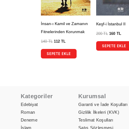
İnsan-ı Kamil ve Zamanın
Keşf-i İstanbul II
Fitnelerinden Korunmak
200
TL
160
TL
140
TL
112
TL
SEPETE EKLE
SEPETE EKLE
Kategoriler
Kurumsal
Edebiyat
Garanti ve İade Koşulları
Roman
Gizlilik İlkeleri (KVK)
Deneme
Teslimat Koşulları
İslam
Satış Sözleşmesi