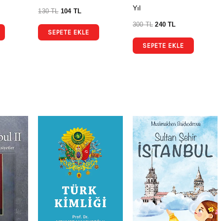
Yıl
130
TL
104
TL
300
TL
240
TL
SEPETE EKLE
SEPETE EKLE