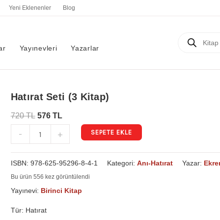
Yeni Eklenenler
Blog
Products
search
ar
Yayınevleri
Yazarlar
Hatırat
Hatırat Seti (3 Kitap)
Seti
720
TL
576
TL
(3
SEPETE EKLE
-
+
Kitap)
adet
ISBN:
978-625-95296-8-4-1
Kategori:
Anı-Hatırat
Yazar:
Ekre
Bu ürün 556 kez görüntülendi
Yayınevi:
Birinci Kitap
Tür: Hatırat