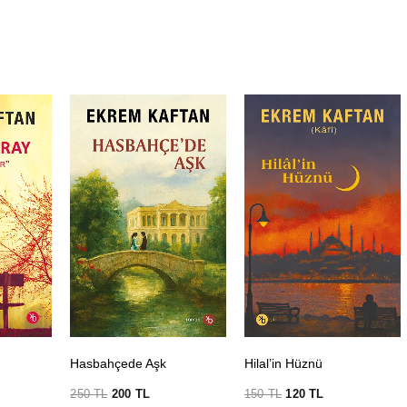
Hasbahçede Aşk
Hilal’in Hüznü
250
TL
200
TL
150
TL
120
TL