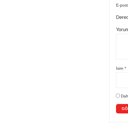
E-post
Dere
Yoru
İsim
*
Dah