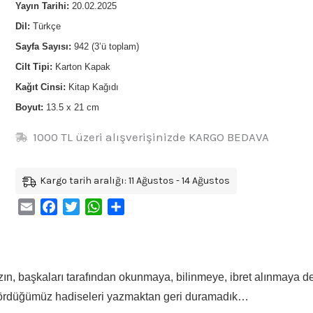
Yayın Tarihi:
20.02.2025
Dil:
Türkçe
Sayfa Sayısı:
942 (3’ü toplam)
Cilt Tipi:
Karton Kapak
Kağıt Cinsi:
Kitap Kağıdı
Boyut:
13.5 x 21 cm
1000 TL üzeri alışverişinizde KARGO BEDAVA
Kargo tarih aralığı: 11 Ağustos - 14 Ağustos
Email
Facebook
Twitter
WhatsApp
Share
ın, başkaları tarafından okunmaya, bilinmeye, ibret alınmaya de
rdüğümüz hadiseleri yazmaktan geri duramadık…