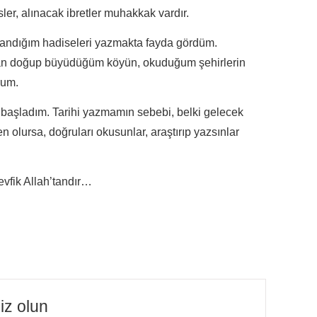
ler, alınacak ibretler muhakkak vardır.
andığım hadiseleri yazmakta fayda gördüm.
sûsan doğup büyüdüğüm köyün, okuduğum şehirlerin
rum.
 başladım. Tarihi yazmamın sebebi, belki gelecek
 olursa, doğruları okusunlar, araştırıp yazsınlar
evfik Allah’tandır…
siz olun