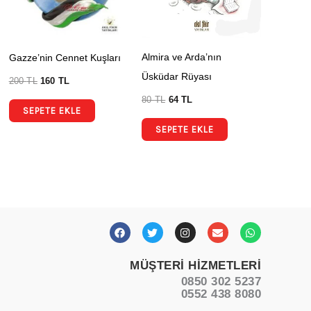
Almira ve Arda’nın
Gazze’nin Cennet Kuşları
Üsküdar Rüyası
200
TL
160
TL
80
TL
64
TL
SEPETE EKLE
SEPETE EKLE
F
T
I
E
W
a
w
n
n
h
c
i
s
v
a
e
t
t
e
t
MÜŞTERİ HİZMETLERİ
b
t
a
l
s
o
e
g
o
a
0850 302 5237
o
r
r
p
p
0552 438 8080
k
a
e
p
m