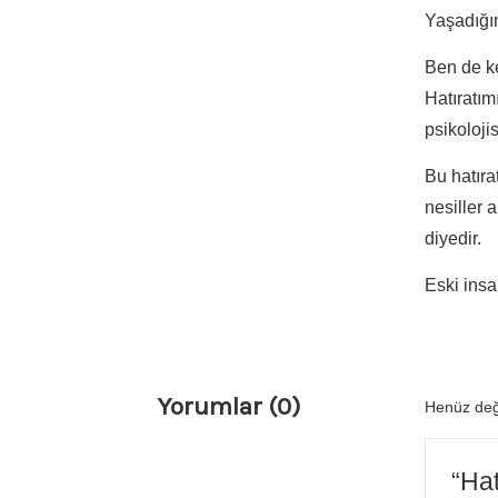
Yaşadığım
Ben de k
Hatıratı
psikolojis
Bu hatıra
nesiller 
diyedir.
Eski insa
Yorumlar (0)
Henüz değ
“Hat