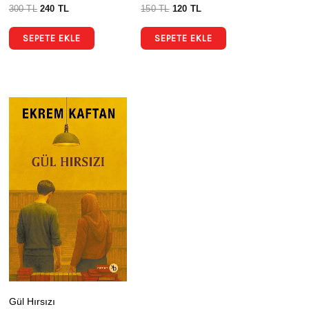
300
TL
240
TL
150
TL
120
TL
SEPETE EKLE
SEPETE EKLE
Gül Hırsızı