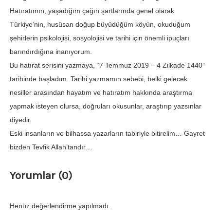
Hatıratımın, yaşadığım çağın şartlarında genel olarak
Türkiye’nin, husûsan doğup büyüdüğüm köyün, okuduğum
şehirlerin psikolojisi, sosyolojisi ve tarihi için önemli ipuç­ları
barındırdığına inanıyorum.
Bu hatırat serisini yazmaya, “7 Temmuz 2019 – 4 Zilkade 1440”
tarihinde başladım. Tarihi yazmamın sebebi, belki gelecek
nesiller arasından hayatım ve hatıratım hakkın­da araştırma
yapmak isteyen olursa, doğruları okusunlar, araştırıp yazsınlar
diyedir.
Eski insanların ve bilhassa yazarların tabiriyle bitirelim… Gayret
bizden Tevfik Allah’tandır…
Yorumlar (0)
Henüz değerlendirme yapılmadı.