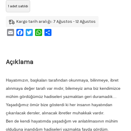
1 adet satıldı
Kargo tarih aralığı: 7 Ağustos - 12 Ağustos
Email
Facebook
Twitter
WhatsApp
Share
Açıklama
Hayatımızın, başkaları tarafından okunmaya, bilinmeye, ibret
alınmaya değer tarafı var mıdır, bilemeyiz ama biz kendimizce
mühim gördüğümüz hadiseleri yazmaktan geri duramadık…
Yaşadığımız ömür bize gösterdi ki her insanın hayatından
çıkarılacak dersler, alınacak ibretler muhakkak vardır.
Ben de kendi hayatımda yaşadığım ve anlatılmasının mü­him
olduğuna inandığım hadiseleri yazmakta fayda gör­düm.