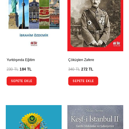
Yurtdışında Eğitim
Çöküşten Zafere
230
TL
184
TL
340
TL
272
TL
SEPETE EKLE
SEPETE EKLE