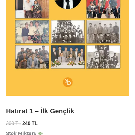
Hatırat 1 – İlk Gençlik
300
TL
240
TL
Stok Miktarı:
99