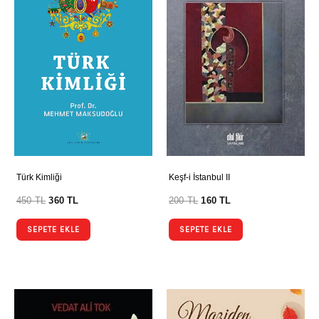
Türk Kimliği
Keşf-i İstanbul II
450
TL
360
TL
200
TL
160
TL
SEPETE EKLE
SEPETE EKLE