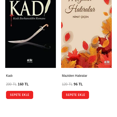
Kadı
Maziden Hatıralar
200
TL
160
TL
120
TL
96
TL
SEPETE EKLE
SEPETE EKLE