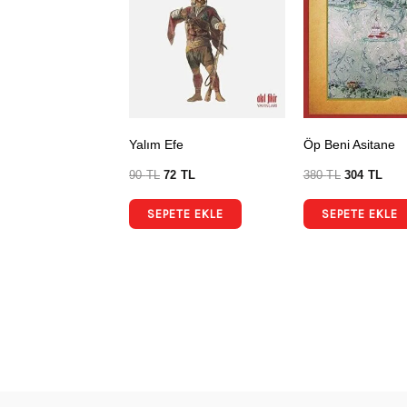
Yalım Efe
Öp Beni Asitane
90
TL
72
TL
380
TL
304
TL
SEPETE EKLE
SEPETE EKLE