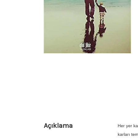
Açıklama
Her yer k
karları te