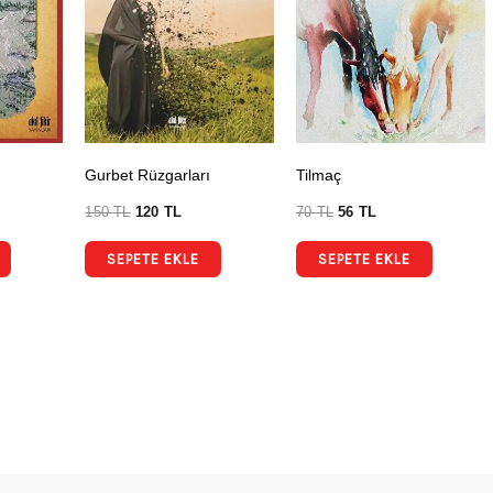
Gurbet Rüzgarları
Tilmaç
150
TL
120
TL
70
TL
56
TL
SEPETE EKLE
SEPETE EKLE