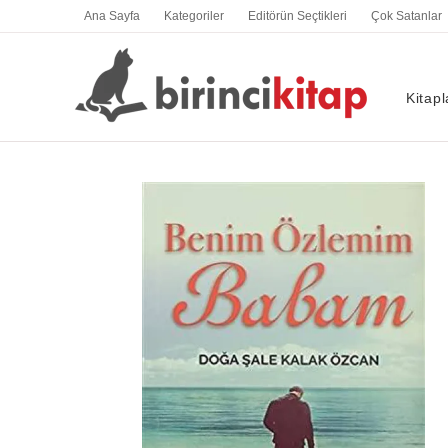
İçeriğe
Ana Sayfa
Kategoriler
Editörün Seçtikleri
Çok Satanlar
atla
Kitapl