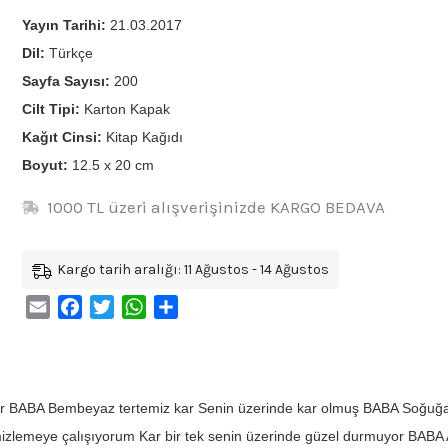
Yayın Tarihi:
21.03.2017
Dil:
Türkçe
Sayfa Sayısı:
200
Cilt Tipi:
Karton Kapak
Kağıt Cinsi:
Kitap Kağıdı
Boyut:
12.5 x 20 cm
1000 TL üzeri alışverişinizde KARGO BEDAVA
Kargo tarih aralığı: 11 Ağustos - 14 Ağustos
Email
Facebook
Twitter
WhatsApp
Share
ar BABA Bembeyaz tertemiz kar Senin üzerinde kar olmuş BABA Soğuğa 
mizlemeye çalışıyorum Kar bir tek senin üzerinde güzel durmuyor BABA A