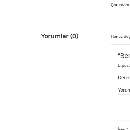
Çaresizim
Yorumlar (0)
Henüz değ
“Be
E-post
Dere
Yoru
İsim
*