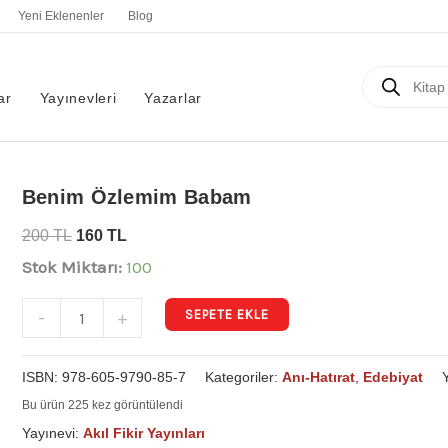
Yeni Eklenenler
Blog
Products
search
ar
Yayınevleri
Yazarlar
Benim
Benim Özlemim Babam
Özlemim
200
TL
160
TL
Babam
Stok Miktarı:
100
adet
SEPETE EKLE
-
+
ISBN:
978-605-9790-85-7
Kategoriler:
Anı-Hatırat
,
Edebiyat
Bu ürün 225 kez görüntülendi
Yayınevi:
Akıl Fikir Yayınları