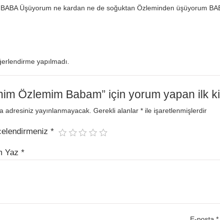
 BABA Üşüyorum ne kardan ne de soğuktan Özleminden üşüyorum B
erlendirme yapılmadı.
nim Özlemim Babam” için yorum yapan ilk kiş
a adresiniz yayınlanmayacak.
Gerekli alanlar
*
ile işaretlenmişlerdir
celendirmeniz
*
m Yaz
*
E-posta
*