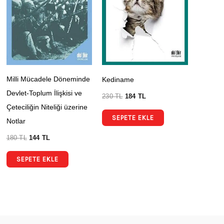
Milli Mücadele Döneminde
Kediname
Devlet-Toplum İlişkisi ve
230
TL
184
TL
Çeteciliğin Niteliği üzerine
SEPETE EKLE
Notlar
180
TL
144
TL
SEPETE EKLE