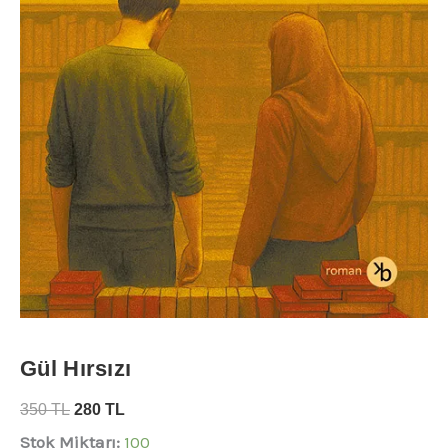
Gül Hırsızı
350
TL
280
TL
Stok Miktarı:
100