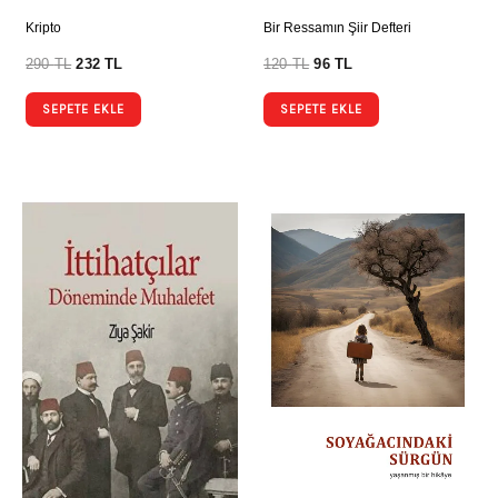
Kripto
Bir Ressamın Şiir Defteri
290
TL
232
TL
120
TL
96
TL
SEPETE EKLE
SEPETE EKLE