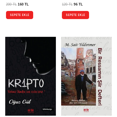
200
TL
160
TL
120
TL
96
TL
SEPETE EKLE
SEPETE EKLE