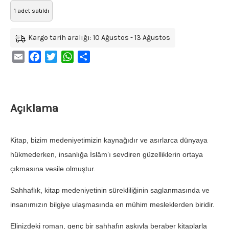
1 adet satıldı
Kargo tarih aralığı: 10 Ağustos - 13 Ağustos
Email
Facebook
Twitter
WhatsApp
Share
Açıklama
Kitap, bizim medeniyetimizin kaynağıdır ve asırlarca dünyaya
hükmederken, insanlığa İslâm’ı sevdiren güzelliklerin ortaya
çıkmasına vesile olmuştur.
Sahhaflık, kitap medeniyetinin sürekliliğinin saglanmasında ve
insanımızın bilgiye ulaşmasında en mühim mesleklerden biridir.
Elinizdeki roman, genç bir sahhafın aşkıyla beraber kitaplarla