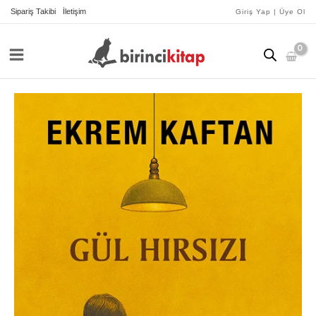
İçeriğe
Sipariş Takibi
İletişim
Giriş Yap | Üye Ol
atla
Gül
Hırsızı
adet