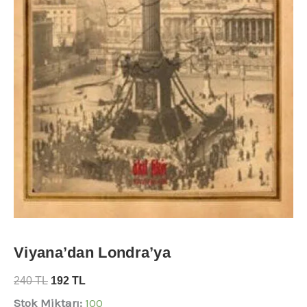
Viyana’dan Londra’ya
240
TL
192
TL
Stok Miktarı:
100