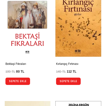
Bektaşi Fıkraları
Kırlangıç Fırtınası
100
TL
80
TL
140
TL
112
TL
SEPETE EKLE
SEPETE EKLE