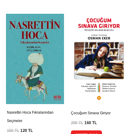
Nasrettin Hoca Fıkralarından
Çocuğum Sınava Giriyor
Seçmeler
200
TL
160
TL
150
TL
120
TL