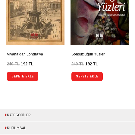
Viyana’dan Londra’ya
Sonsuzluğun Yüzleri
240
TL
192
TL
240
TL
192
TL
SEPETE EKLE
SEPETE EKLE
KATEGORİLER
KURUMSAL