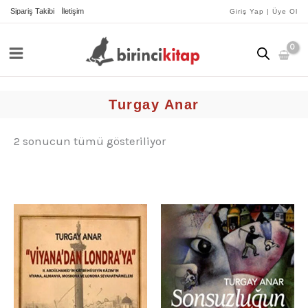
İçeriğe
yeniye
Sipariş Takibi
İletişim
Giriş Yap | Üye Ol
göre
atla
sıralandı
Turgay Anar
2 sonucun tümü gösteriliyor