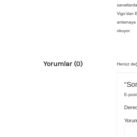
sanatlarda
Vigo’dan B
anlamaya ça
okuyor.
Yorumlar (0)
Henüz değ
“Son
E-post
Dere
Yoru