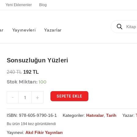
Yeni Eklenenler
Blog
Products
search
ar
Yayınevleri
Yazarlar
Sonsuzluğun
Sonsuzluğun Yüzleri
Yüzleri
240
TL
192
TL
adet
Stok Miktarı:
100
SEPETE EKLE
-
+
ISBN:
978-605-9790-16-1
Kategoriler:
Hatıralar
,
Tarih
Yazar:
Bu ürün 194 kez görüntülendi
Yayınevi:
Akıl Fikir Yayınları