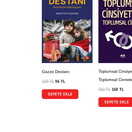
Toplumsal Cinsiye
Gazze Destanı
Toplumsal Cinnet
120
TL
96
TL
210
TL
168
TL
SEPETE EKLE
SEPETE EKLE