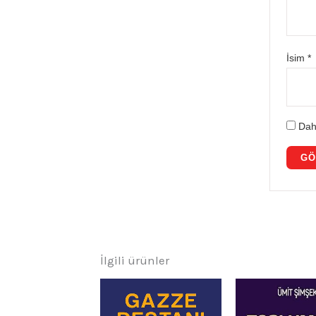
İsim
*
Dah
İlgili ürünler