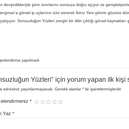
n devşirdikleriyle şiirin sınırlarını sonsuza doğru açıyor ve genişletiyo
ergman’a görsel ip uçlarının izini sürerek İkinci Yeni şiirinin gözünü düny
lışıyor. Sonsuzluğun Yüzleri zengin bir dilin çıktığı görsel kaynakları şii
erlendirme yapılmadı.
suzluğun Yüzleri” için yorum yapan ilk kişi 
a adresiniz yayınlanmayacak.
Gerekli alanlar
*
ile işaretlenmişlerdir
celendirmeniz
*
m Yaz
*