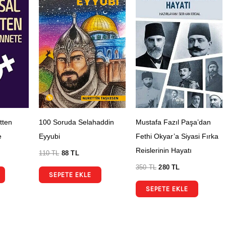
tten
100 Soruda Selahaddin
Mustafa Fazıl Paşa’dan
e
Eyyubi
Fethi Okyar’a Siyasi Fırka
Reislerinin Hayatı
110
TL
88
TL
350
TL
280
TL
SEPETE EKLE
SEPETE EKLE