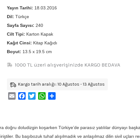
Yayın Tarihi:
18.03.2016
Dil:
Türkçe
Sayfa Sayısı:
240
Cilt Tipi:
Karton Kapak
Kağıt Cinsi:
Kitap Kağıdı
Boyut:
13.5 x 19.5 cm
1000 TL üzeri alışverişinizde KARGO BEDAVA
Kargo tarih aralığı: 10 Ağustos - 13 Ağustos
Email
Facebook
Twitter
WhatsApp
Share
ara doğru doludizgin koşarken Türkiye’de parasız yatılılar dünyayı başk
riştiler. Bu başıbozuk tuhaf alışılmadık ve anlaşılmaz dilin sivil uçlar