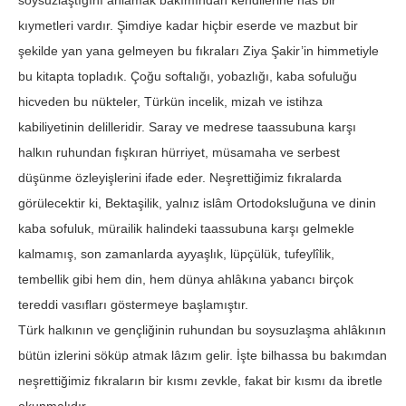
soysuzlaştığını anlamak bakımından kendilerine has bir
kıymetleri vardır. Şimdiye kadar hiçbir eserde ve mazbut bir
şekilde yan yana gelmeyen bu fıkraları Ziya Şakir’in himmetiyle
bu kitapta topladık. Çoğu softalığı, yobazlığı, kaba sofuluğu
hicveden bu nükteler, Türkün incelik, mizah ve istihza
kabiliyetinin delilleridir. Saray ve medrese taassubuna karşı
halkın ruhundan fışkıran hürriyet, müsamaha ve serbest
düşünme özleyişlerini ifade eder. Neşrettiğimiz fıkralarda
görülecektir ki, Bektaşilik, yalnız islâm Ortodoksluğuna ve dinin
kaba sofuluk, mürailik halindeki taassubuna karşı gelmekle
kalmamış, son zamanlarda ayyaşlık, lüpçülük, tufeylîlik,
tembellik gibi hem din, hem dünya ahlâkına yabancı birçok
tereddi vasıfları göstermeye başlamıştır.
Türk halkının ve gençliğinin ruhundan bu soysuzlaşma ahlâkının
bütün izlerini söküp atmak lâzım gelir. İşte bilhassa bu bakımdan
neşrettiğimiz fıkraların bir kısmı zevkle, fakat bir kısmı da ibretle