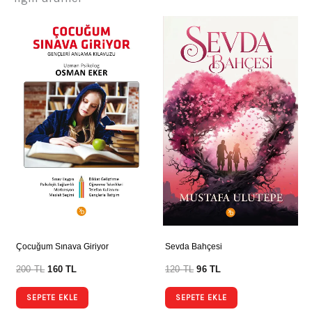
Çocuğum Sınava Giriyor
Sevda Bahçesi
200
TL
160
TL
120
TL
96
TL
SEPETE EKLE
SEPETE EKLE