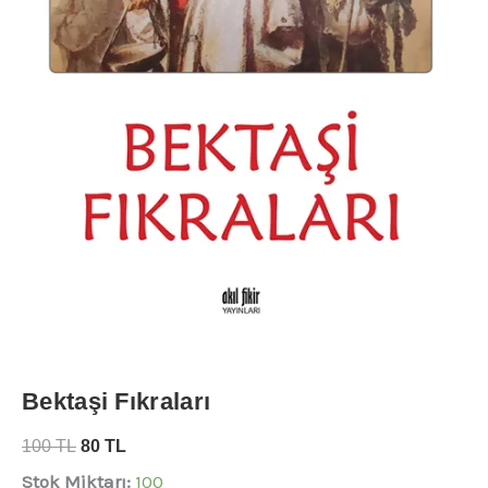
Bektaşi Fıkraları
100
TL
80
TL
Stok Miktarı:
100