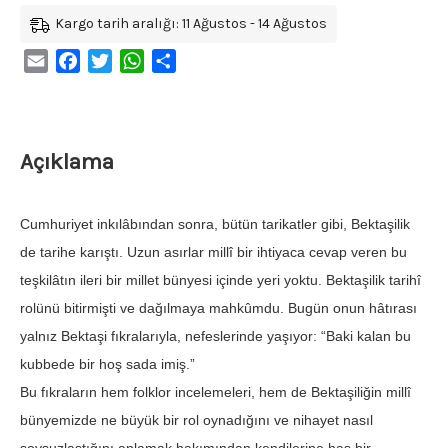
Kargo tarih aralığı: 11 Ağustos - 14 Ağustos
Email
Facebook
Twitter
WhatsApp
Share
Açıklama
Cumhuriyet inkılâbından sonra, bütün tarikatler gibi, Bektaşilik
de tarihe karıştı. Uzun asırlar millî bir ihtiyaca cevap veren bu
teşkilâtın ileri bir millet bünyesi içinde yeri yoktu. Bektaşilik tarihî
rolünü bitirmişti ve dağılmaya mahkûmdu. Bugün onun hâtırası
yalnız Bektaşi fıkralarıyla, nefeslerinde yaşıyor: “Baki kalan bu
kubbede bir hoş sada imiş.”
Bu fıkraların hem folklor incelemeleri, hem de Bektaşiliğin millî
bünyemizde ne büyük bir rol oynadığını ve nihayet nasıl