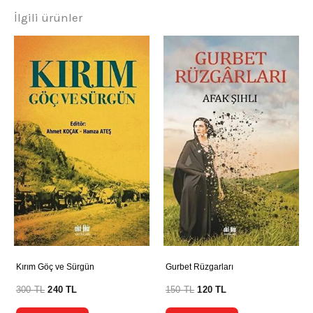
İlgili ürünler
Kırım Göç ve Sürgün
Gurbet Rüzgarları
300
TL
240
TL
150
TL
120
TL