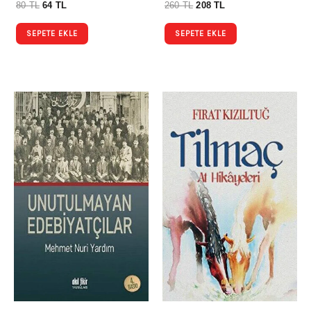
80
TL
64
TL
260
TL
208
TL
SEPETE EKLE
SEPETE EKLE