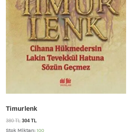
Timurlenk
380
TL
304
TL
Stok Miktarı:
100