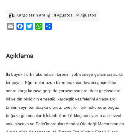
Kargo tarih aralığı: 11 Ağustos - 14 Ağustos
Email
Facebook
Twitter
WhatsApp
Share
Açıklama
İki büyük Türk hükümdarın birbirini yok etmeye çalışması acıklı
bir şeydir. Eğer onlar uzun bir münakaşa devresi geçir­dikten
sonra karşı karşıya gelip de çarpışmasalardı dost ge­çinselerdi
dil ve din birliğinin emrettiği kardeşlik vazifelerini anlasalardı
tarihin seyri bambaşka olurdu. Evet iki Türk hü­kümdar boğaz
boğaza gelmeselerdi İstanbul’un Türkleşmesi yarım asır evvel
vaki olacaktı ve Fatih’in orduları Anadolu’da değil Macaristan’da