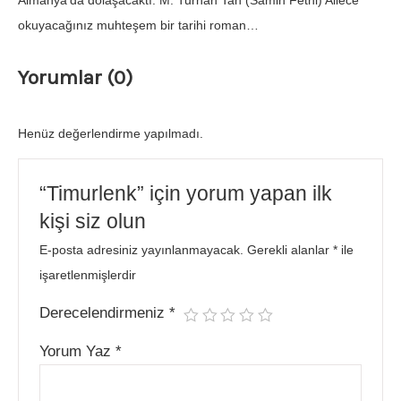
Almanya’da dolaşacaktı. M. Turhan Tan (Samih Fethi) Ailece
okuyacağınız muhteşem bir tarihi roman…
Yorumlar (0)
Henüz değerlendirme yapılmadı.
“Timurlenk” için yorum yapan ilk
kişi siz olun
E-posta adresiniz yayınlanmayacak.
Gerekli alanlar
*
ile
işaretlenmişlerdir
Derecelendirmeniz
*
Yorum Yaz
*