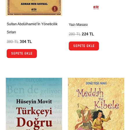
Sultan Abdülhamid’İn Yöneticilik
Yazı Masası
Sırları
280
TL
224
TL
380
TL
304
TL
SEPETE EKLE
SEPETE EKLE