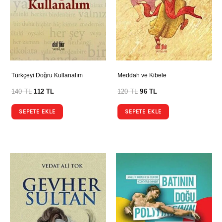
Türkçeyi Doğru Kullanalım
Meddah ve Kibele
140
TL
112
TL
120
TL
96
TL
SEPETE EKLE
SEPETE EKLE