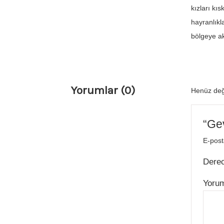
kızları kı
hayranlıkl
bölgeye ak
Yorumlar (0)
Henüz değ
“Gev
E-post
Dere
Yoru