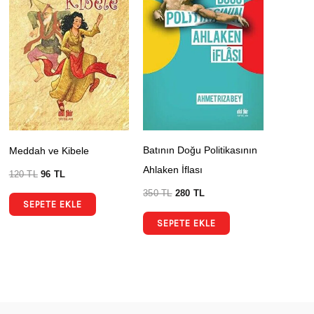
Batının Doğu Politikasının
Meddah ve Kibele
Ahlaken İflası
120
TL
96
TL
350
TL
280
TL
SEPETE EKLE
SEPETE EKLE