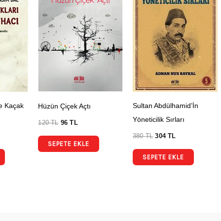
ve Kaçak
Sultan Abdülhamid’İn
Hüzün Çiçek Açtı
Yöneticilik Sırları
120
TL
96
TL
380
TL
304
TL
SEPETE EKLE
SEPETE EKLE