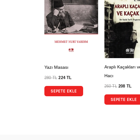
Araplı Kaçakları 
Yazı Masası
Hacı
280
TL
224
TL
260
TL
208
TL
SEPETE EKLE
SEPETE EKLE