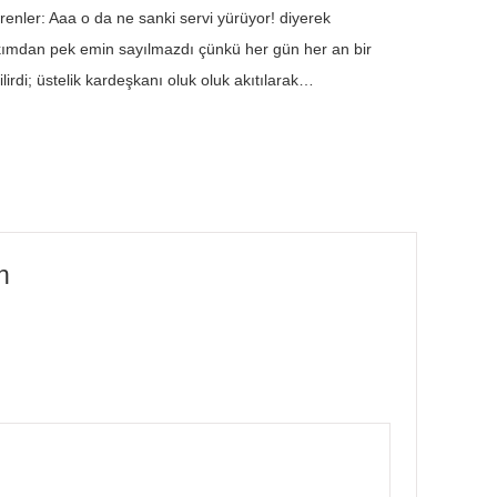
örenler: Aaa o da ne sanki servi yürüyor! diyerek
akımdan pek emin sayılmazdı çünkü her gün her an bir
irdi; üstelik kardeşkanı oluk oluk akıtılarak…
n