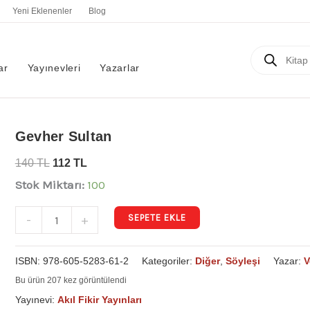
Yeni Eklenenler
Blog
Products
search
ar
Yayınevleri
Yazarlar
Gevher
Gevher Sultan
Sultan
140
TL
112
TL
adet
Stok Miktarı:
100
SEPETE EKLE
-
+
ISBN:
978-605-5283-61-2
Kategoriler:
Diğer
,
Söyleşi
Yazar:
V
Bu ürün 207 kez görüntülendi
Yayınevi:
Akıl Fikir Yayınları