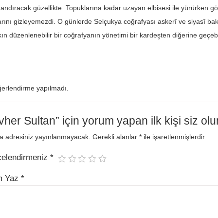
skandıracak güzellikte. Topuklarına kadar uzayan elbisesi ile yürürken g
arını gizleyemezdi. O günlerde Selçukya coğrafyası askerî ve siyasî b
ın düzenlenebilir bir coğrafyanın yönetimi bir kardeşten diğerine geçebil
erlendirme yapılmadı.
her Sultan” için yorum yapan ilk kişi siz olu
a adresiniz yayınlanmayacak.
Gerekli alanlar
*
ile işaretlenmişlerdir
celendirmeniz
*
m Yaz
*