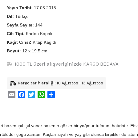
Yayın Tarihi:
17.03.2015
Dil:
Türkçe
Sayfa Sayısı:
144
Cilt Tipi:
Karton Kapak
Kağıt Cinsi:
Kitap Kağıdı
Boyut:
12 x 19.5 cm
1000 TL üzeri alışverişinizde KARGO BEDAVA
Kargo tarih aralığı: 10 Ağustos - 13 Ağustos
Email
Facebook
Twitter
WhatsApp
Share
ri bazen ışıl ışıl yanar bazen o gözler bir yağmur tufanını hatırlatır. Ef
örtülüdür çoğu zaman. Kaşları siyah ve yay gibi olunca kirpikler de iste