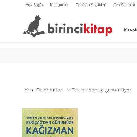
İçeriğe
Ana Sayfa
Kategoriler
Editörün Seçtikleri
Çok Satanlar
atla
Kitapl
Tek bir sonuç gösteriliyor