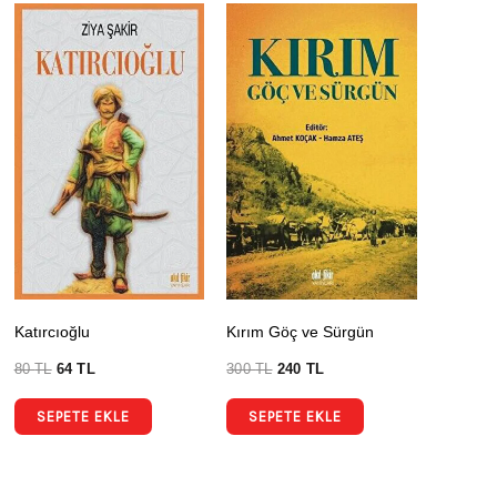
Katırcıoğlu
Kırım Göç ve Sürgün
80
TL
64
TL
300
TL
240
TL
SEPETE EKLE
SEPETE EKLE