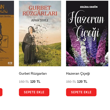
Gurbet Rüzgarları
Hazeran Çiçeği
150
TL
120
TL
150
TL
120
TL
SEPETE EKLE
SEPETE EKLE