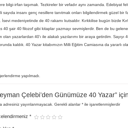
lere bilgi-irfan taşımak. Tezkireler bir vefadır aynı zamanda. Edebiyat fe
li sayıda insanı genç nesillere tanıtmak onları bilgilendirmek güzel bir fa
r. İsevi medeniyetinde de 40 rakamı kutsaldır. Kırkkilise bugün bizde Kır
s 40 şair 40 filozof gibi kitaplar yazmayı sevmişlerdir. Ben de bu gel
m olan yazarlardan 40’ı ile alakalı yazılarımı bir araya getirdim. Sayıyı 40
runda kaldık. 40 Yazar kitabımızın Milli Eğitim Camiasına da yararlı 
erlendirme yapılmadı.
leyman Çelebi’den Günümüze 40 Yazar” için y
a adresiniz yayınlanmayacak.
Gerekli alanlar
*
ile işaretlenmişlerdir
celendirmeniz
*