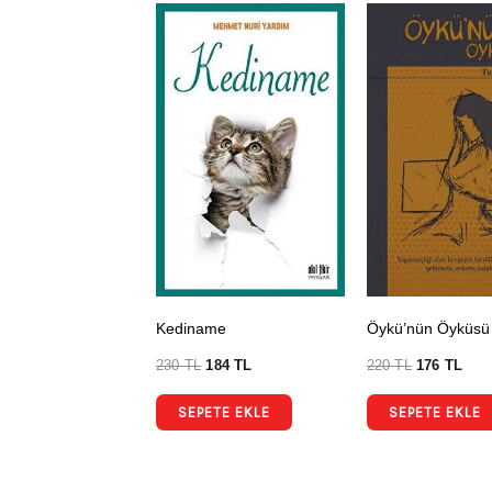
Kediname
Öykü’nün Öyküsü
230
TL
184
TL
220
TL
176
TL
SEPETE EKLE
SEPETE EKLE