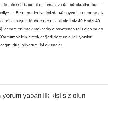
lsefe tefekkür tababet diplomasi ve üst bürokratları tasnif
aliyettir. Bizim medeniyetimizde 40 sayısı bir esrar sır giz
klareli olmuştur. Muharrirlerimiz alimlerimiz 40 Hadis 40
eneği devam ettirmek maksadıyla hayatımda rolü olan ya da
’ta tutmak için birçok değerli dostumla ilgili yazıları
olacağını düşünüyorum. İyi okumalar…
orum yapan ilk kişi siz olun