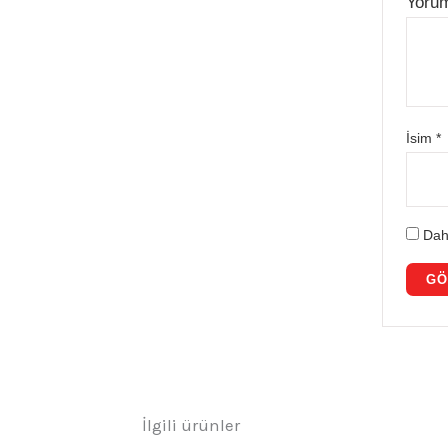
Yoru
İsim
*
Dah
İlgili ürünler