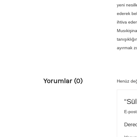
yeni nesil
ederek bel
ihtiva ede
Musıkişina
tanışıklığı
ayırmak zo
Yorumlar (0)
Henüz değ
“Sü
E-post
Dere