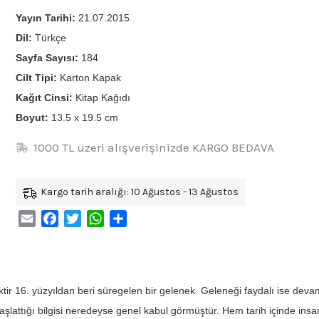
Yayın Tarihi:
21.07.2015
Dil:
Türkçe
Sayfa Sayısı:
184
Cilt Tipi:
Karton Kapak
Kağıt Cinsi:
Kitap Kağıdı
Boyut:
13.5 x 19.5 cm
1000 TL üzeri alışverişinizde KARGO BEDAVA
Kargo tarih aralığı: 10 Ağustos - 13 Ağustos
Email
Facebook
Twitter
WhatsApp
Share
ktir 16. yüzyıldan beri süregelen bir gelenek. Geleneği faydalı ise devam 
şlattığı bilgisi neredeyse genel kabul görmüştür. Hem tarih içinde ins