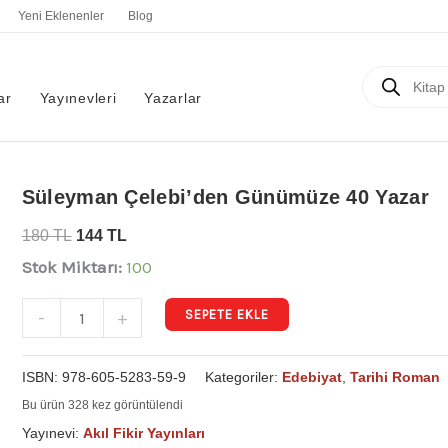
Yeni Eklenenler
Blog
Products
search
ar
Yayınevleri
Yazarlar
Süleyman
Süleyman Çelebi’den Günümüze 40 Yazar
Çelebi'den
180
TL
144
TL
Günümüze
Stok Miktarı:
100
40
Yazar
SEPETE EKLE
-
+
adet
ISBN:
978-605-5283-59-9
Kategoriler:
Edebiyat
,
Tarihi Roman
Bu ürün 328 kez görüntülendi
Yayınevi:
Akıl Fikir Yayınları