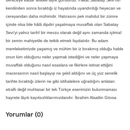
dereceye kadar tetkike lâyık görülürdü. Fakat Sabatay Sevi’nin
kendinden sonra bıraktığı iz hayatında uyandırdığı heyecan ve
cereyandan daha mühimdir. Hatırasını pek mahdut bir zümre
içinde olsa bile hâlâ dipdiri yaşatmaya muvaffak olan Sabatay
Sevi’yi yalnız tarihî bir mevzu olarak değil aynı zamanda içtimaî
bir zemin mahiyetile de tetkik etmek faydalıdır. Bu adam
memleketimizde yaşamış ve mühim bir iz bırakmış olduğu halde
onun kim olduğunu neler yapmak istediğini ve neler yapmaya
muvaffak olduğunu nasıl esaslara ve fikirlere istinat ettiğini
macerasının nasıl başlayıp ne şekil aldığını ve üç yüz senelik
tarihte bıraktığı izlerin ne gibi istihalelere uğradığını anlatan
etraflı değil muhtasar bir tek Türkçe eserimizin bulunmaması
hayrete lâyık kayıtsızlıklarımızdandır. İbrahim Alaattin Gövsa
Yorumlar (0)