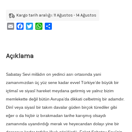
Kargo tarih aralığı: 11 Ağustos - 14 Ağustos
Email
Facebook
Twitter
WhatsApp
Share
Açıklama
Sabatay Sevi milâdın on yedinci asrı ortasında yani
zamanımızdan üç yüz sene kadar evvel Türkiye’de büyük bir
içtimaî ve siyasî hareket meydana getirmiş ve yalnız bizim
memlekette değil bütün Avrupa’da dikkati celbetmiş bir adamdır.
Dinî veya siyasî bir takım davalar güden birçok türediler gibi
eğer o da hiçbir iz bırakmadan tarihe karışmış olsaydı
zamanında uyandırdığı merak ve heyecandan dolayı yine bir