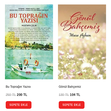
Bu Toprağın Yazısı
Gönül Bahçemiz
250
TL
200
TL
130
TL
104
TL
SEPETE EKLE
SEPETE EKLE