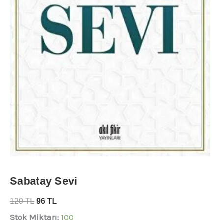
Sabatay Sevi
120
TL
96
TL
Stok Miktarı:
100