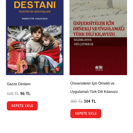
Üniversiteler İçin Örnekli ve
Gazze Destanı
Uygulamalı Türk Dili Kılavuzu
120
TL
96
TL
380
TL
304
TL
SEPETE EKLE
SEPETE EKLE