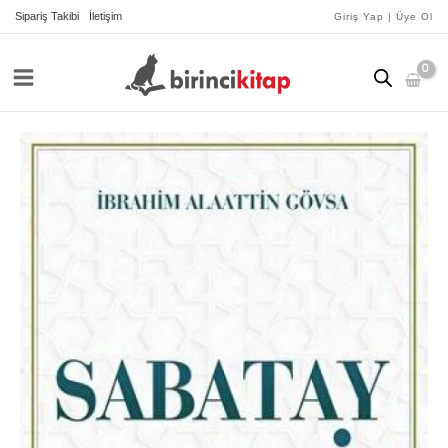
İçeriğe
Sipariş Takibi
İletişim
Giriş Yap | Üye Ol
atla
Sabatay
Sevi
adet