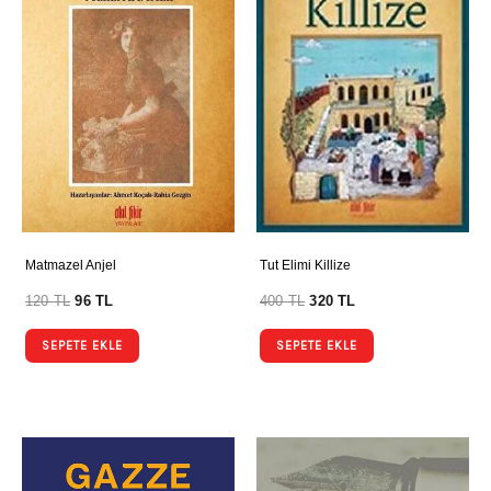
Matmazel Anjel
Tut Elimi Killize
120
TL
96
TL
400
TL
320
TL
SEPETE EKLE
SEPETE EKLE