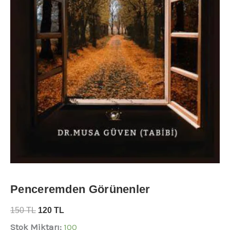
Penceremden Görünenler
150
TL
120
TL
Stok Miktarı:
100