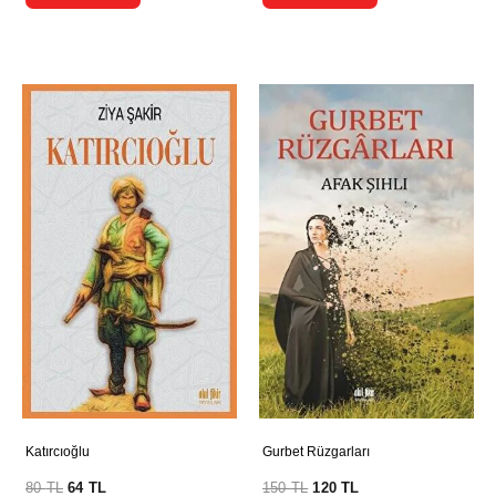
Katırcıoğlu
Gurbet Rüzgarları
80
TL
64
TL
150
TL
120
TL