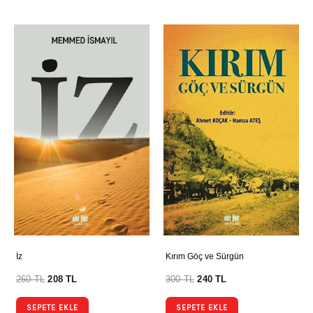
İz
Kırım Göç ve Sürgün
260
TL
208
TL
300
TL
240
TL
SEPETE EKLE
SEPETE EKLE