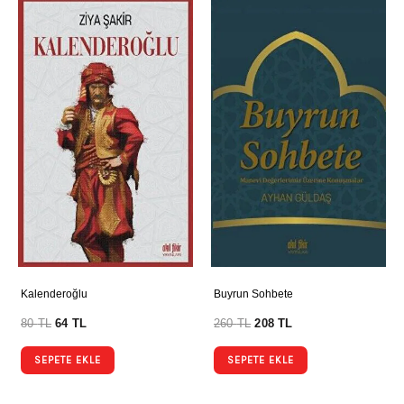
Kalenderoğlu
Buyrun Sohbete
80
TL
64
TL
260
TL
208
TL
SEPETE EKLE
SEPETE EKLE