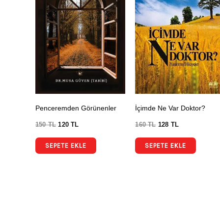
Penceremden Görünenler
İçimde Ne Var Doktor?
150
TL
120
TL
160
TL
128
TL
SEPETE EKLE
SEPETE EKLE