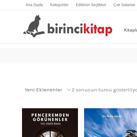
İçeriğe
Ana Sayfa
Kategoriler
Editörün Seçtikleri
Çok Satanlar
atla
Kitapl
2 sonucun tümü gösteriliyo