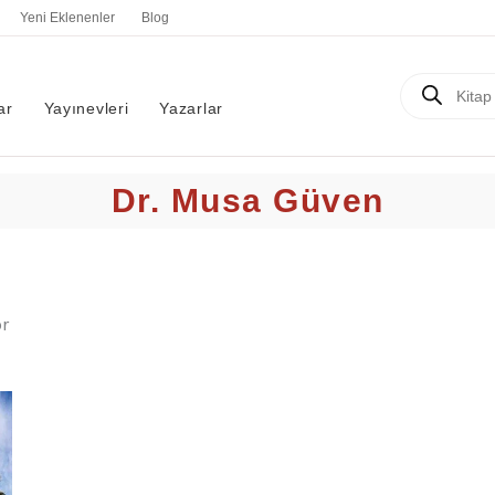
En
Yeni Eklenenler
Blog
yeniye
göre
sıralandı
Products
search
ar
Yayınevleri
Yazarlar
Dr. Musa Güven
r