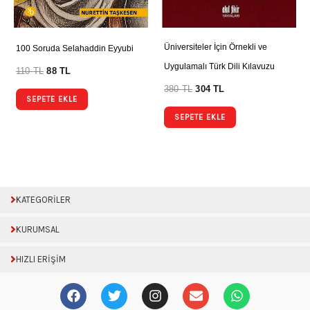
Üniversiteler İçin Örnekli ve
100 Soruda Selahaddin Eyyubi
Uygulamalı Türk Dili Kılavuzu
110
TL
88
TL
380
TL
304
TL
SEPETE EKLE
SEPETE EKLE
KATEGORİLER
KURUMSAL
HIZLI ERİŞİM
F
T
I
E
W
a
w
n
n
h