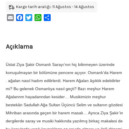
Kargo tarih aralığı: 11 Ağustos - 14 Ağustos
Email
Facebook
Twitter
WhatsApp
Share
Açıklama
Üstat Ziya Şakir Osmanlı Sarayı’nın hiç bilinmeyen üzerinde
konuşulmayan bir bölümüne pencere açıyor. Osmanlı’da Harem
. ağalan nasıl hadım edilirlerdi. Harem Ağalan âşıklık edebilirler
mi? Bu gelenek Osmanlıya nasıl geçti? Bazı meşhur Harem
Ağalannm hayadanndan kesider… Musikimizin meşhur
bestekân Sadullah Ağa Sultan Üçüncü Selim ve sultanın gözdesi
Mihriban arasında geçen bir harem masalı… Aynca Ziya Şakir’in
dergilerde saray ve musiki hakkında yazılmış birkaç makalesi de