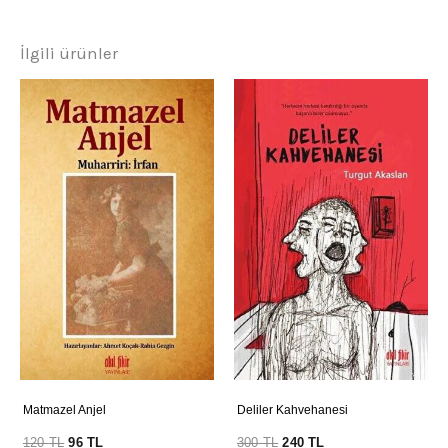
İlgili ürünler
Matmazel Anjel
Deliler Kahvehanesi
120
TL
96
TL
300
TL
240
TL