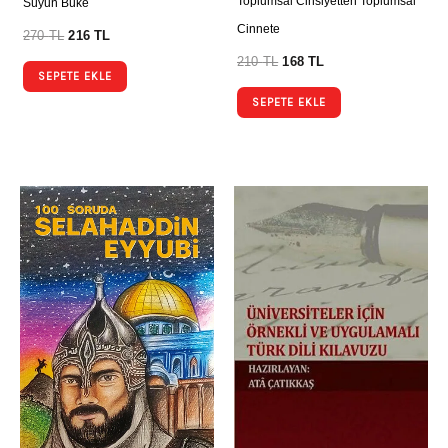
Toplumsal Cinsiyetten Toplumsal
Süyun Büke
Cinnete
270
TL
216
TL
210
TL
168
TL
SEPETE EKLE
SEPETE EKLE