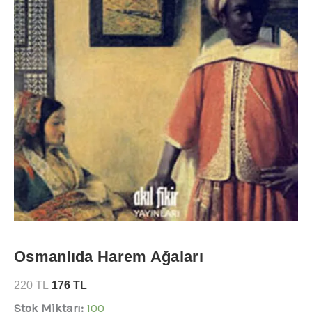
Osmanlıda Harem Ağaları
220
TL
176
TL
Stok Miktarı:
100