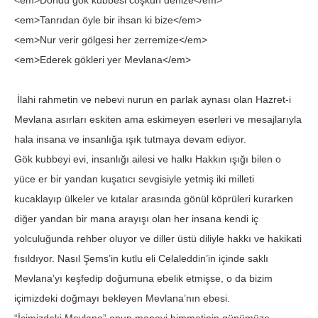
<em>Döndü gök kubbesi coşkun denize</em>
<em>Tanrıdan öyle bir ihsan ki bize</em>
<em>Nur verir gölgesi her zerremize</em>
<em>Ederek gökleri yer Mevlana</em>
İlahi rahmetin ve nebevi nurun en parlak aynası olan Hazret-i
Mevlana asırları eskiten ama eskimeyen eserleri ve mesajlarıyla
hala insana ve insanlığa ışık tutmaya devam ediyor.
Gök kubbeyi evi, insanlığı ailesi ve halkı Hakkın ışığı bilen o
yüce er bir yandan kuşatıcı sevgisiyle yetmiş iki milleti
kucaklayıp ülkeler ve kıtalar arasında gönül köprüleri kurarken
diğer yandan bir mana arayışı olan her insana kendi iç
yolculuğunda rehber oluyor ve diller üstü diliyle hakkı ve hakikati
fısıldıyor. Nasıl Şems’in kutlu eli Celaleddin’in içinde saklı
Mevlana’yı keşfedip doğumuna ebelik etmişse, o da bizim
içimizdeki doğmayı bekleyen Mevlana’nın ebesi.