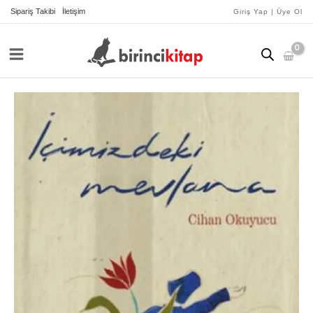
İçeriğe
Sipariş Takibi
İletişim
Giriş Yap | Üye Ol
atla
İçimizdeki
Mevlana
adet