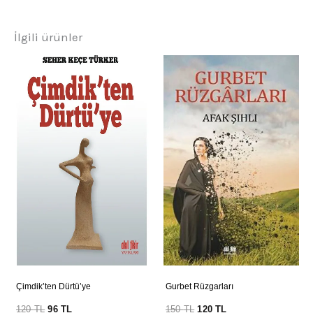
İlgili ürünler
Çimdik’ten Dürtü’ye
Gurbet Rüzgarları
120
TL
96
TL
150
TL
120
TL