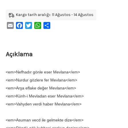
Kargo tarih aralığı: 11 Ağustos - 14 Ağustos
Email
Facebook
Twitter
WhatsApp
Share
Açıklama
<em>Nefhadır gönle eser Mevlana</em>
<em>Nurdur gözlere fer Mevlana</em>
<em>Arşa eflake değer Mevlana</em>
<em>Künh-i Mevladan eser Mevlana</em>
<em>Vahyden verdi haber Mevlana</em>
<em>Asuman vecd ile gelmekte dize</em>