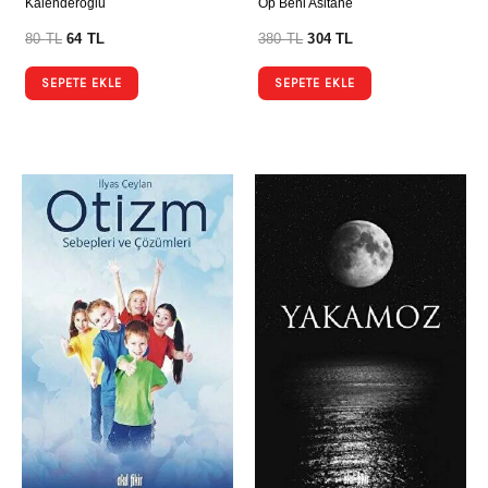
Kalenderoğlu
Öp Beni Asitane
80
TL
64
TL
380
TL
304
TL
SEPETE EKLE
SEPETE EKLE