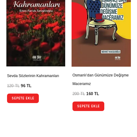
Osmanlı’dan Günümüze Değişme
Sevda Sözlerinin Kahramanları
Maceramız
120
TL
96
TL
200
TL
160
TL
SEPETE EKLE
SEPETE EKLE