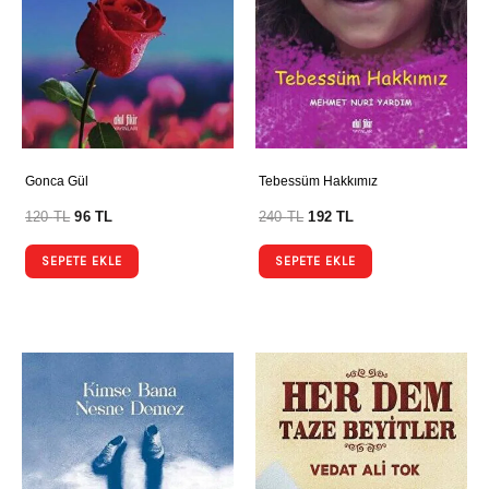
Gonca Gül
Tebessüm Hakkımız
120
TL
96
TL
240
TL
192
TL
SEPETE EKLE
SEPETE EKLE