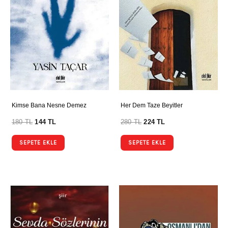
Kimse Bana Nesne Demez
Her Dem Taze Beyitler
180
TL
144
TL
280
TL
224
TL
SEPETE EKLE
SEPETE EKLE