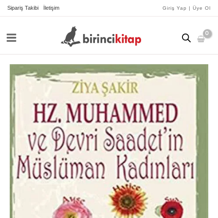
İçeriğe
Sipariş Takibi
İletişim
Giriş Yap | Üye Ol
atla
Hz.Muhammed
ve
Devri
Saadet'in
Müslüman
Kadınları
adet