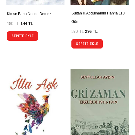
Sultan II. Abdülhamid Han’la 113
Kimse Bana Nesne Demez
Gün
180
TL
144
TL
370
TL
296
TL
SEPETE EKLE
SEPETE EKLE