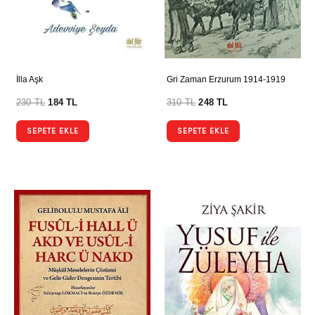
İlla Aşk
Gri Zaman Erzurum 1914-1919
230
TL
184
TL
310
TL
248
TL
SEPETE EKLE
SEPETE EKLE