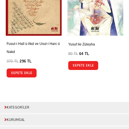
Fusul-i Hall ü Akd ve Usul-i Harc ü
Yusuf ile Züleyha
Nakd
80
TL
64
TL
370
TL
296
TL
SEPETE EKLE
SEPETE EKLE
KATEGORİLER
KURUMSAL