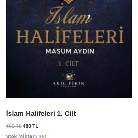
İslam Halifeleri 1. Cilt
600
TL
480
TL
Stok Miktarı:
100