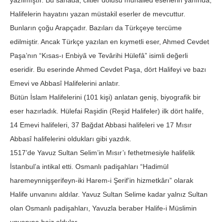
yazılmıştır. Bu sahada, ciltler dolusu muhalled eserlerin yanında,
Halifelerin hayatını yazan müstakil eserler de mevcuttur.
Bunların çoğu Arapçadır. Bazıları da Türkçeye tercüme
edilmiştir. Ancak Türkçe yazılan en kıymetli eser, Ahmed Cevdet
Paşa’nın “Kısas-ı Enbiyâ ve Tevârihi Hülefâ” isimli değerli
eseridir. Bu eserinde Ahmed Cevdet Paşa, dört Halifeyi ve bazı
Emevi ve Abbasî Halifelerini anlatır.
Bütün İslam Halifelerini (101 kişi) anlatan geniş, biyografik bir
eser hazırladık. Hülefai Raşidin (Reşid Halifeler) ilk dört halife,
14 Emevi halifeleri, 37 Bağdat Abbasi halifeleri ve 17 Mısır
Abbasî halifelerini oldukları gibi yazdık.
1517’de Yavuz Sultan Selim’in Mısır’ı fethetmesiyle halifelik
İstanbul’a intikal etti. Osmanlı padişahları “Hadimül
haremeynnişşerifeyn-iki Harem-i Şerif’in hizmetkârı” olarak
Halife unvanını aldılar. Yavuz Sultan Selime kadar yalnız Sultan
olan Osmanlı padişahları, Yavuzla beraber Halife-i Müslimin