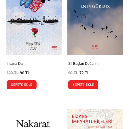
İnsana Dair
Sil Baştan Doğarım
120
TL
96
TL
90
TL
72
TL
SEPETE EKLE
SEPETE EKLE