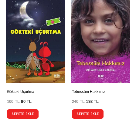
Gökteki Uçurtma
Tebessüm Hakkımız
100
TL
80
TL
240
TL
192
TL
SEPETE EKLE
SEPETE EKLE