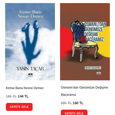
Osmanlı’dan Günümüze Değişme
Kimse Bana Nesne Demez
Maceramız
180
TL
144
TL
200
TL
160
TL
SEPETE EKLE
SEPETE EKLE