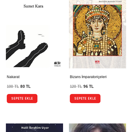
Nakarat
Bizans İmparatoriçeleri
100
TL
80
TL
120
TL
96
TL
SEPETE EKLE
SEPETE EKLE