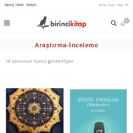
İçeriğe
yeniye
Sipariş Takibi
İletişim
Giriş Yap | Üye Ol
göre
atla
sıralandı
Araştırma-İnceleme
14 sonucun tümü gösteriliyor