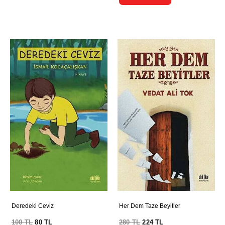
Deredeki Ceviz
Her Dem Taze Beyitler
100
TL
80
TL
280
TL
224
TL