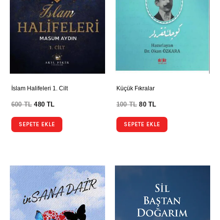
İslam Halifeleri 1. Cilt
Küçük Fıkralar
600
TL
480
TL
100
TL
80
TL
SEPETE EKLE
SEPETE EKLE