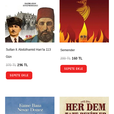
Sultan II. Abdülhamid Han’la 113
Semender
Gün
200
TL
160
TL
370
TL
296
TL
SEPETE EKLE
SEPETE EKLE