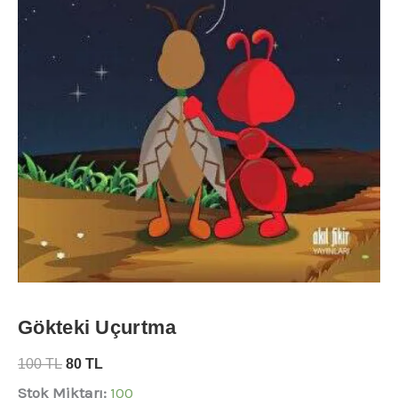
Gökteki Uçurtma
100
TL
80
TL
Stok Miktarı:
100