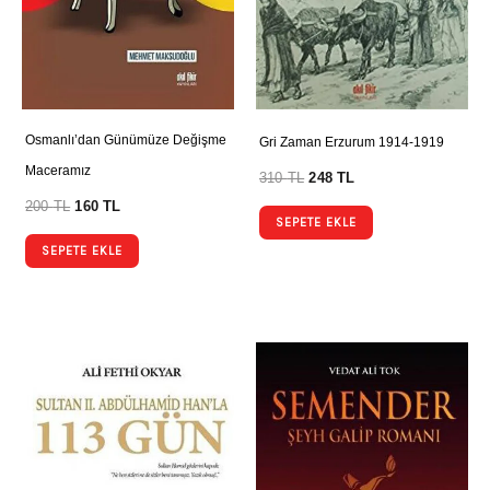
Osmanlı’dan Günümüze Değişme
Gri Zaman Erzurum 1914-1919
Maceramız
310
TL
248
TL
200
TL
160
TL
SEPETE EKLE
SEPETE EKLE