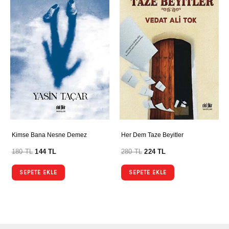
Kimse Bana Nesne Demez
Her Dem Taze Beyitler
180
TL
144
TL
280
TL
224
TL
SEPETE EKLE
SEPETE EKLE