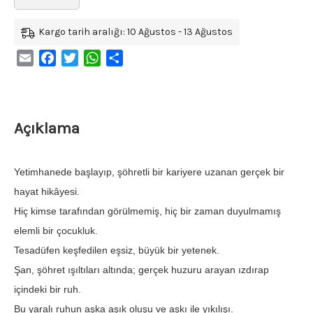
Kargo tarih aralığı: 10 Ağustos - 13 Ağustos
Email
Facebook
Twitter
WhatsApp
Share
Açıklama
Yetimhanede başlayıp, şöhretli bir kariyere uzanan gerçek bir
hayat hikâyesi.
Hiç kimse tarafından görülmemiş, hiç bir zaman duyulmamış
elemli bir çocukluk.
Tesadüfen keşfedilen eşsiz, büyük bir yetenek.
Şan, şöhret ışıltıları altında; gerçek huzuru arayan ızdırap
içindeki bir ruh.
Bu yaralı ruhun aşka aşık oluşu ve aşkı ile yıkılışı.