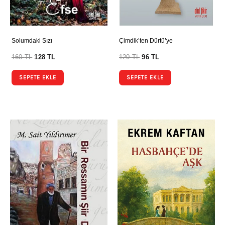
Solumdaki Sızı
Çimdik’ten Dürtü’ye
160
TL
128
TL
120
TL
96
TL
SEPETE EKLE
SEPETE EKLE