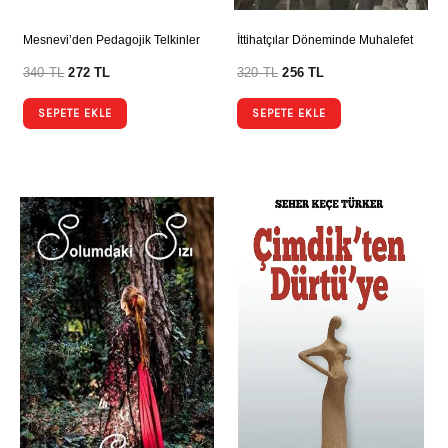
Mesnevi’den Pedagojik Telkinler
İttihatçılar Döneminde Muhalefet
340
TL
272
TL
320
TL
256
TL
SEPETE EKLE
SEPETE EKLE