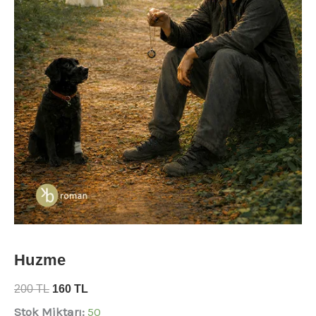
Huzme
200
TL
160
TL
Stok Miktarı:
50