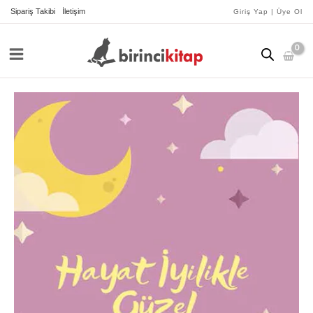
İçeriğe
Sipariş Takibi
İletişim
Giriş Yap | Üye Ol
atla
Hayat
İyilikle
Güzel
adet