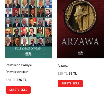
Rektörlerin Gözüyle
Arzawa
Üniversitelerimiz
120
TL
96
TL
320
TL
256
TL
SEPETE EKLE
SEPETE EKLE