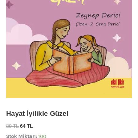
Hayat İyilikle Güzel
80
TL
64
TL
Stok Miktarı:
100