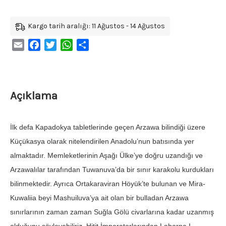
Kargo tarih aralığı: 11 Ağustos - 14 Ağustos
Email
Facebook
Twitter
WhatsApp
Share
Açıklama
İlk defa Kapadokya tabletlerinde geçen Arzawa bilindiği üzere
Küçükasya olarak nitelendirilen Anadolu’nun batısında yer
almaktadır. Memleketlerinin Aşağı Ülke’ye doğru uzandığı ve
Arzawalılar tarafından Tuwanuva’da bir sınır karakolu kurdukları
bilinmektedir. Ayrıca Ortakaraviran Höyük’te bulunan ve Mira-
Kuwaliia beyi Mashuiluva’ya ait olan bir bulladan Arzawa
sınırlarının zaman zaman Suğla Gölü civarlarına kadar uzanmış