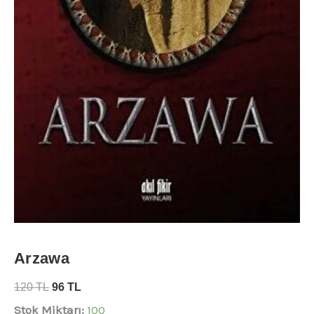
Arzawa
120
TL
96
TL
Stok Miktarı:
100