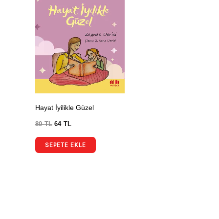
Hayat İyilikle Güzel
80
TL
64
TL
SEPETE EKLE