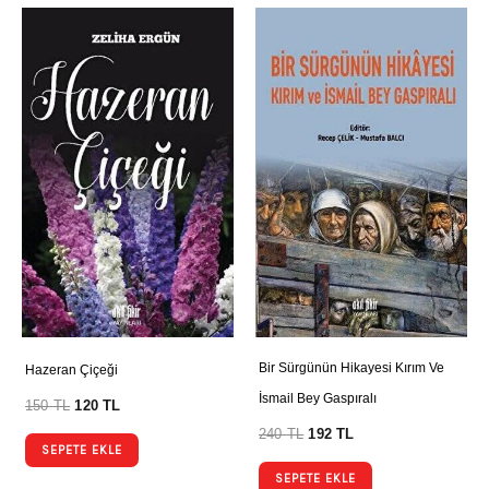
Bir Sürgünün Hikayesi Kırım Ve
Hazeran Çiçeği
İsmail Bey Gaspıralı
150
TL
120
TL
240
TL
192
TL
SEPETE EKLE
SEPETE EKLE