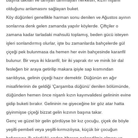
başına takılan ve tanıyan tanımayan herkesin, kızın nişanlı
olduğunu anlamasını sağlayan buket.
Köy düğünleri genellikle harman sonu denilen ve Ağustos ayının
sonlarına denk gelen zamanda yapılır köylerde. Çiftçiler o
zamana kadar tarladaki mahsulü toplamış, beden gücü isteyen
işleri sonlandırmış olurlar, işte bu zamanlarda bahçelerde gül
çiçeği pek bulunmasa da hemen her evin bahçesinde karanfil
bulunur. Bir veya iki kâranfil, bir iki yaprak ıtır ve minik bir dal
fesleğen bir araya getirilip makara ipiyle sap kısmından
sarıldıysa, gelinin çiçeği hazır demektir. Düğünün en ağır
misafirlerinin de geldiği ‘Çarşamba düğünü’ denilen bölümünde,
düğünden hemen önce nişanlı kızın kayınvalidesi gelininin evine
gidip buketi bırakır. Gelininin ne giyeceğine bir göz atar hatta
giyinmişse çiçeği bizzat gelin kızının başına takar.
Genç ve güzel bir gelin gördüyse bir kız çocuğu, çiçek de böyle
yeşilli-pembeli veya yeşilli-kırmızılıysa, küçük bir çocuğun