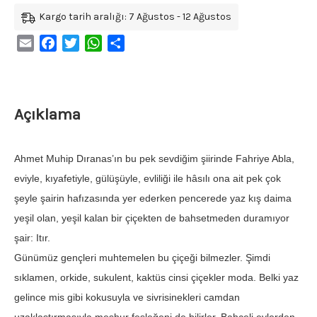
Kargo tarih aralığı: 7 Ağustos - 12 Ağustos
Email
Facebook
Twitter
WhatsApp
Share
Açıklama
Ahmet Muhip Dıranas’ın bu pek sevdiğim şiirinde Fahriye Abla,
eviyle, kıyafetiyle, gülüşüyle, evliliği ile hâsılı ona ait pek çok
şeyle şairin hafızasında yer ederken pencerede yaz kış daima
yeşil olan, yeşil kalan bir çiçekten de bahsetmeden duramıyor
şair: Itır.
Günümüz gençleri muhtemelen bu çiçeği bilmezler. Şimdi
sıklamen, orkide, sukulent, kaktüs cinsi çiçekler moda. Belki yaz
gelince mis gibi kokusuyla ve sivrisinekleri camdan