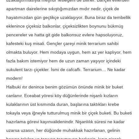
uzaklaştırmasıyla meşhur fesleğeni de bilirler. Bahçeli evlerden
apartman dairelerine sıkıştığımızdan mıdır nedir, çiçek de
hayatımızdan gün geçtikçe uzaklaşıyor. Buna biraz da tembellik
eklenince çiçeksiz balkonlar, çiçeksizlikten boynunu bükmüş
pencereler ve hatta git gide balkonsuz evlere hapsoluyoruz,
kafesteki kuş misali. Gençler çareyi minik terrarium sahibi
olmakta buluyor. Hem modaya uygun, hem az yer kaplıyor, hem
fazla bakım istemiyor hem de uzun zaman yaşıyor içindeki
sukulent tarzı çiçekler. İsmi de cafcaflı. Terrarium… Ne kadar
modern!
Halbuki ıtır denince benim gözümün önünde minik bir buket
canlanır. Eceabat yöresi köy düğünlerinde nişanlı kızların
kulaklarının üst kısmında duran, başlarına taktıkları krebe
tokayla veya iğneyle tutturulmuş minik bir çiçek buketi. Bu buketi
hazırlama görevi kayınvalidenindir. Nişanlılık süresi ne kadar
uzarsa uzasın, her düğünde muhakkak hazırlanan, gelinin