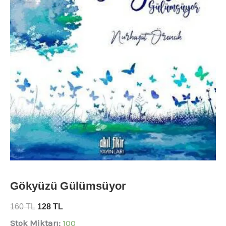
Gökyüzü Gülümsüyor
160
TL
128
TL
Stok Miktarı:
100