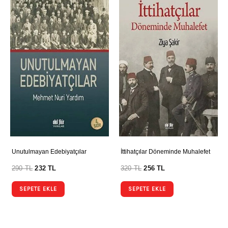
Unutulmayan Edebiyatçılar
İttihatçılar Döneminde Muhalefet
290
TL
232
TL
320
TL
256
TL
SEPETE EKLE
SEPETE EKLE