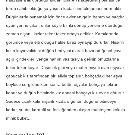
hafızasına ilk gördüğü andan itibaren nakşedilmiş olması ve
torun sahibi olduğu şu yaşına kadar unutulmaması normaldir.
Düğünlerde oynamak için önce evlenen gelin hanım ve sağdıcı
oyun yerine çıkar, onlar şöyle bir iki dönüp yerlerine oturduğu
zaman nişanlı kızlar teker teker ortaya gelirler. Karşılarında
görümce veya elti olduğu halde biraz oynayıp dururlar. Nişanlı
kızın kayınvalidesi düğün hediyesi olarak hazırladığı bohçayı
açıp içindekileri yenge hanım vasıtasıyla gelinin omuzlarına
teker teker koyar. Düşecek gibi veya mahremiyeti olan eşyalar
çabucak kız tarafından biri eliyle toplanır, bohçadaki her eşya
böylece sergilendikten sonra bütün eşyalar bohçaya tekrar
konur ve düğün bitiminde kız annesi bohçayı kız evine götürür.
Sadece çiçek kalır nişanlı kızda o günün düğünü bitinceye
kadar, şu ıtır, karanfil ve fesleğenden oluşan muhteşem kokulu
minik buket…