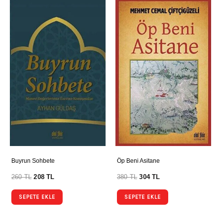
Buyrun Sohbete
Öp Beni Asitane
260
TL
208
TL
380
TL
304
TL
SEPETE EKLE
SEPETE EKLE