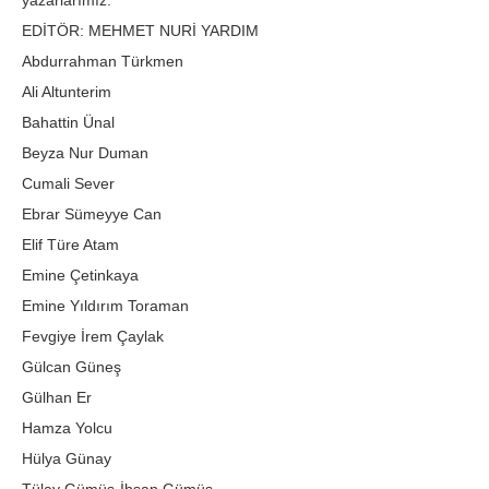
yazarlarımız:
EDİTÖR: MEHMET NURİ YARDIM
Abdurrahman Türkmen
Ali Altunterim
Bahattin Ünal
Beyza Nur Duman
Cumali Sever
Ebrar Sümeyye Can
Elif Türe Atam
Emine Çetinkaya
Emine Yıldırım Toraman
Fevgiye İrem Çaylak
Gülcan Güneş
Gülhan Er
Hamza Yolcu
Hülya Günay