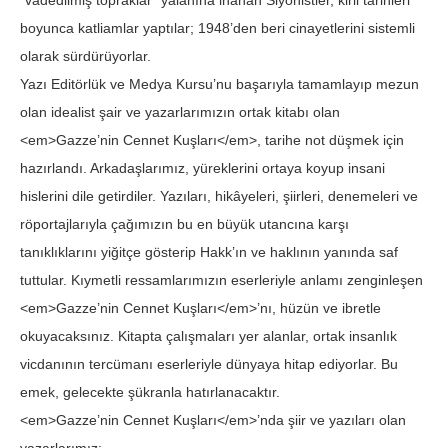
“vadedilmiş topraklar” yalanına inanan Siyonistler, kirli tarihleri
boyunca katliamlar yaptılar; 1948’den beri cinayetlerini sistemli
olarak sürdürüyorlar.
Yazı Editörlük ve Medya Kursu’nu başarıyla tamamlayıp mezun
olan idealist şair ve yazarlarımızın ortak kitabı olan
<em>Gazze’nin Cennet Kuşları</em>, tarihe not düşmek için
hazırlandı. Arkadaşlarımız, yüreklerini ortaya koyup insani
hislerini dile getirdiler. Yazıları, hikâyeleri, şiirleri, denemeleri ve
röportajlarıyla çağımızın bu en büyük utancına karşı
tanıklıklarını yiğitçe gösterip Hakk’ın ve haklının yanında saf
tuttular. Kıymetli ressamlarımızın eserleriyle anlamı zenginleşen
<em>Gazze’nin Cennet Kuşları</em>’nı, hüzün ve ibretle
okuyacaksınız. Kitapta çalışmaları yer alanlar, ortak insanlık
vicdanının tercümanı eserleriyle dünyaya hitap ediyorlar. Bu
emek, gelecekte şükranla hatırlanacaktır.
<em>Gazze’nin Cennet Kuşları</em>’nda şiir ve yazıları olan