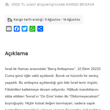
1000 TL üzeri alışverişinizde KARGO BEDAVA
Kargo tarih aralığı: 11 Ağustos - 14 Ağustos
Email
Facebook
Twitter
WhatsApp
Share
Açıklama
İsrail ile Hamas arasındaki “Barış Antlaşması”, 10 Ekim 20225
Cuma günü öğle vakti açıklandı. Buruk ve hüzünlü bir sevinç
yaşadık. Bu antlaşma açıklandığı gün bile İsrail terör örgütü,
Filistinlileri katletmeye devam ediyordu. Hâlbuki inandıklarını
iddia ettikleri Tevrat’ın “On Emir”inden ilki “Öldürmeyeceksin!”
buyruğuydu. Hiçbir kutsal değeri tanımayan, sadece sapık