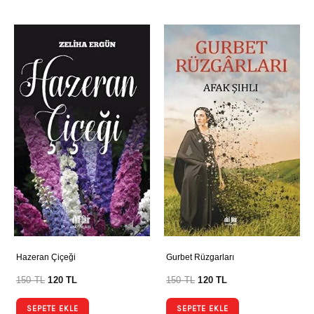
Hazeran Çiçeği
Gurbet Rüzgarları
150
TL
120
TL
150
TL
120
TL
SEPETE EKLE
SEPETE EKLE