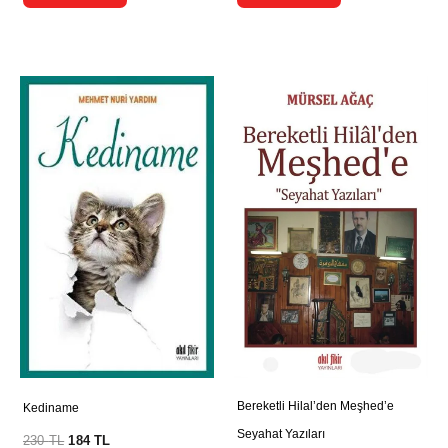
Bereketli Hilal’den Meşhed’e
Kediname
Seyahat Yazıları
230
TL
184
TL