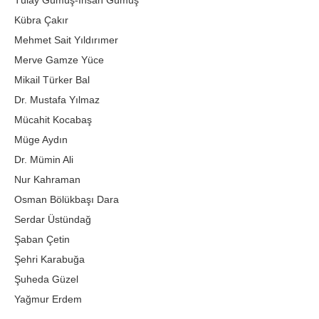
Tülay Gümüş-İhsan Gümüş
Kübra Çakır
Mehmet Sait Yıldırımer
Merve Gamze Yüce
Mikail Türker Bal
Dr. Mustafa Yılmaz
Mücahit Kocabaş
Müge Aydın
Dr. Mümin Ali
Nur Kahraman
Osman Bölükbaşı Dara
Serdar Üstündağ
Şaban Çetin
Şehri Karabuğa
Şuheda Güzel
Yağmur Erdem