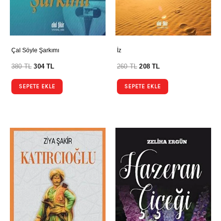
Çal Söyle Şarkımı
İz
380
TL
304
TL
260
TL
208
TL
SEPETE EKLE
SEPETE EKLE