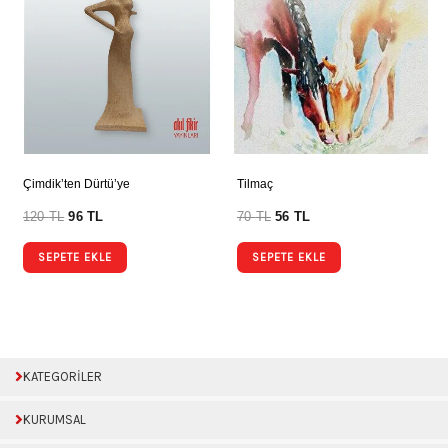
Çimdik’ten Dürtü’ye
Tilmaç
120
TL
96
TL
70
TL
56
TL
SEPETE EKLE
SEPETE EKLE
KATEGORİLER
KURUMSAL