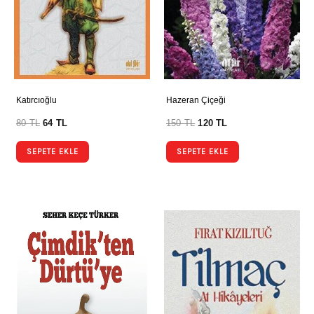
Katırcıoğlu
Hazeran Çiçeği
80
TL
64
TL
150
TL
120
TL
SEPETE EKLE
SEPETE EKLE