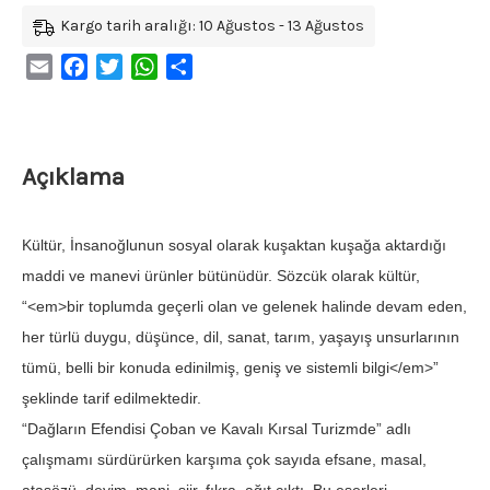
Kargo tarih aralığı: 10 Ağustos - 13 Ağustos
Email
Facebook
Twitter
WhatsApp
Share
Açıklama
Kültür, İnsanoğlunun sosyal olarak kuşaktan kuşağa aktardığı
maddi ve manevi ürünler bütünüdür. Sözcük olarak kültür,
“<em>bir toplumda geçerli olan ve gelenek halinde devam eden,
her türlü duygu, düşünce, dil, sanat, tarım, yaşayış unsurlarının
tümü, belli bir konuda edinilmiş, geniş ve sistemli bilgi</em>”
şeklinde tarif edilmektedir.
“Dağların Efendisi Çoban ve Kavalı Kırsal Turizmde” adlı
çalışmamı sürdürürken karşıma çok sayıda efsane, masal,