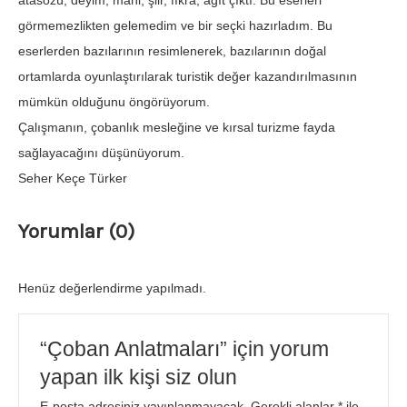
atasözü, deyim, mani, şiir, fıkra, ağıt çıktı. Bu eserleri
görmemezlikten gelemedim ve bir seçki hazırladım. Bu
eserlerden bazılarının resimlenerek, bazılarının doğal
ortamlarda oyunlaştırılarak turistik değer kazandırılmasının
mümkün olduğunu öngörüyorum.
Çalışmanın, çobanlık mesleğine ve kırsal turizme fayda
sağlayacağını düşünüyorum.
Seher Keçe Türker
Yorumlar (0)
Henüz değerlendirme yapılmadı.
“Çoban Anlatmaları” için yorum
yapan ilk kişi siz olun
E-posta adresiniz yayınlanmayacak.
Gerekli alanlar
*
ile