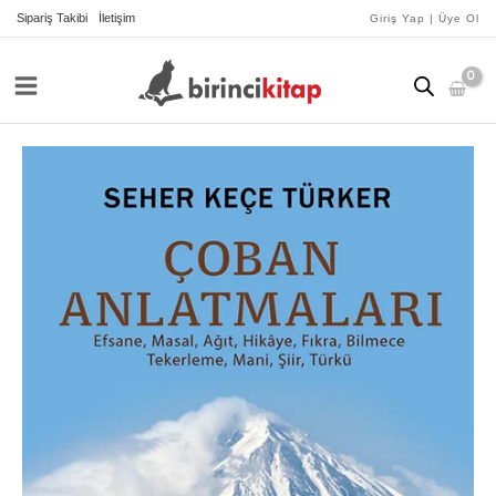
İçeriğe
Sipariş Takibi
İletişim
Giriş Yap | Üye Ol
atla
Çoban
Anlatmaları
adet