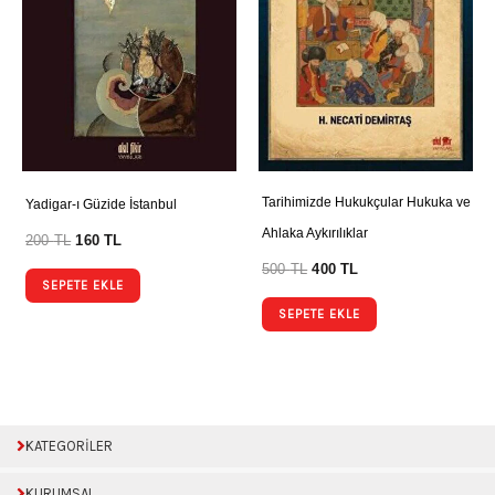
Tarihimizde Hukukçular Hukuka ve
Yadigar-ı Güzide İstanbul
Ahlaka Aykırılıklar
200
TL
160
TL
500
TL
400
TL
SEPETE EKLE
SEPETE EKLE
KATEGORİLER
KURUMSAL