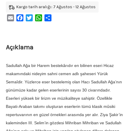
Kargo tarih aralığı: 7 Ağustos - 12 Ağustos
Email
Facebook
Twitter
WhatsApp
Share
Açıklama
Sadullah Ağa bir Harem bestekârıdır en bilinen eseri Hicaz
makamındaki nideyim sahni cemen adlı şaheseri Yürük
Semaîdir. Yüzlerce eser bestelemiş olan Hacı Sadullah Ağa’nın
günümüze kadar gelen eserlerinin sayısı 30 civarındadır.
Eserleri yüksek bir lirizm ve müzikaliteye sahiptir. Özellikle
Bayati-Araban takımı oluşturan eserlerin tümü klasik mûsiki
repertuvarının en güzel örnekleri arasında yer alır. Ziya Şakir’in
kaleminden III. Selim’in gözdesi Mihriban Mihriban ve Sadullah