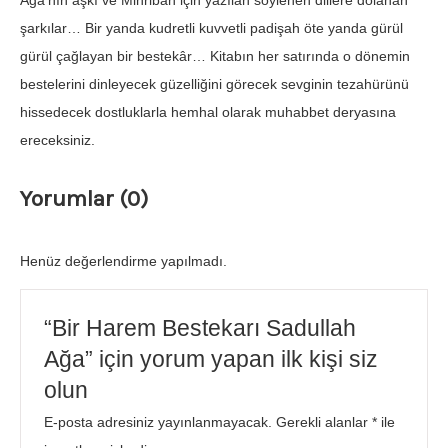
Ağa’nın aşkı ve Mihriban için yazılan söylenen dillere dolanan
şarkılar… Bir yanda kudretli kuvvetli padişah öte yanda gürül
gürül çağlayan bir bestekâr… Kitabın her satırında o dönemin
bestelerini dinleyecek güzelliğini görecek sevginin tezahürünü
hissedecek dostluklarla hemhal olarak muhabbet deryasına
ereceksiniz.
Yorumlar (0)
Henüz değerlendirme yapılmadı.
“Bir Harem Bestekarı Sadullah
Ağa” için yorum yapan ilk kişi siz
olun
E-posta adresiniz yayınlanmayacak.
Gerekli alanlar
*
ile