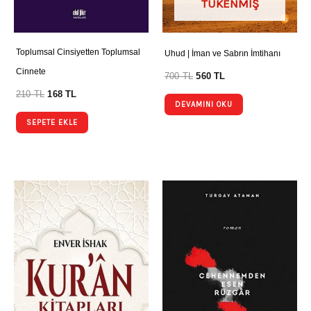
TÜKENMIŞ
Toplumsal Cinsiyetten Toplumsal
Uhud | İman ve Sabrın İmtihanı
Cinnete
700
TL
560
TL
210
TL
168
TL
DEVAMINI OKU
SEPETE EKLE