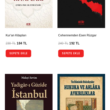
Kur’an Kitapları
Cehennemden Esen Rüzgar
230
TL
184
TL
240
TL
192
TL
SEPETE EKLE
SEPETE EKLE