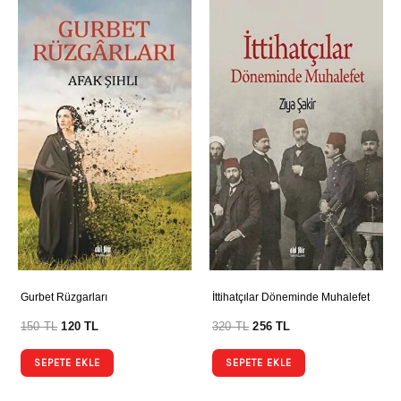
Gurbet Rüzgarları
İttihatçılar Döneminde Muhalefet
150
TL
120
TL
320
TL
256
TL
SEPETE EKLE
SEPETE EKLE