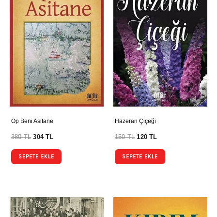
Öp Beni Asitane
Hazeran Çiçeği
380
TL
304
TL
150
TL
120
TL
SEPETE EKLE
SEPETE EKLE