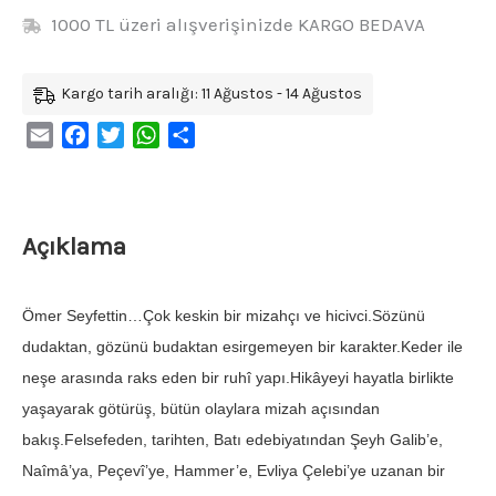
1000 TL üzeri alışverişinizde KARGO BEDAVA
Kargo tarih aralığı: 11 Ağustos - 14 Ağustos
Email
Facebook
Twitter
WhatsApp
Share
Açıklama
Ömer Seyfettin…Çok keskin bir mizahçı ve hicivci.Sözünü
dudaktan, gözünü budaktan esirgemeyen bir karakter.Keder ile
neşe arasında raks eden bir ruhî yapı.Hikâyeyi hayatla birlikte
yaşayarak götürüş, bütün olaylara mizah açısından
bakış.Felsefeden, tarihten, Batı edebiyatından Şeyh Galib’e,
Naîmâ’ya, Peçevî’ye, Hammer’e, Evliya Çelebi’ye uzanan bir