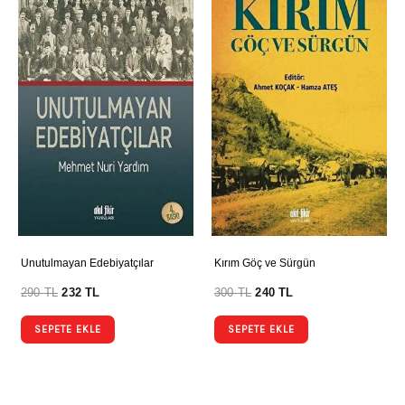
Unutulmayan Edebiyatçılar
Kırım Göç ve Sürgün
290
TL
232
TL
300
TL
240
TL
SEPETE EKLE
SEPETE EKLE