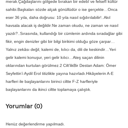
merak.Çağdaşlarını gölgede bırakan bir edebî ve felsefî kültür
sahibi.Başkaları sözde alçak gönüllüdür o ise gerçekte…Onca
eser 36 yıla, daha doğrusu: 10 yıla nasıl sığdırılabilir!..Akıl
havsala alacak iş değildir:Ne zaman okudu, ne zaman ve nasıl
yazdı?..Sırasında, kullandığı bir cümlenin ardında sıradağlar gibi
fikir, engin denizler gibi bir bilgi birikimi olduğu göze çarpar…
Yalnız zekâsı değil, kalemi de, kılıcı da, dili de keskindir…Yeri
gelir kalemi konuşur, yeri gelir kılıcı…Ateş saçan dilinin
oklarından kurtulan görülmez.2 Cilt’likBir Destan Adam: Ömer
Seyfettin’i Aydil Erol titizlikle yayına hazırladı.Hikâyelerin A-E
harfleri ile başlayanlarını birinci ciltte F-Z harfleriyle
başlayanlarını da ikinci ciltte toplamaya çalıştık.
Yorumlar (0)
Henüz değerlendirme yapılmadı.