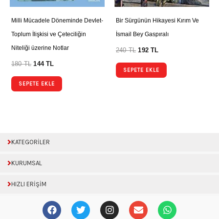
Milli Mücadele Döneminde Devlet-
Bir Sürgünün Hikayesi Kırım Ve
Toplum İlişkisi ve Çeteciliğin
İsmail Bey Gaspıralı
Niteliği üzerine Notlar
240
TL
192
TL
180
TL
144
TL
SEPETE EKLE
SEPETE EKLE
KATEGORİLER
KURUMSAL
HIZLI ERİŞİM
F
T
I
E
W
a
w
n
n
h