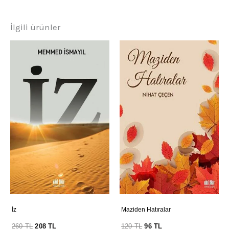
İlgili ürünler
İz
Maziden Hatıralar
260
TL
208
TL
120
TL
96
TL