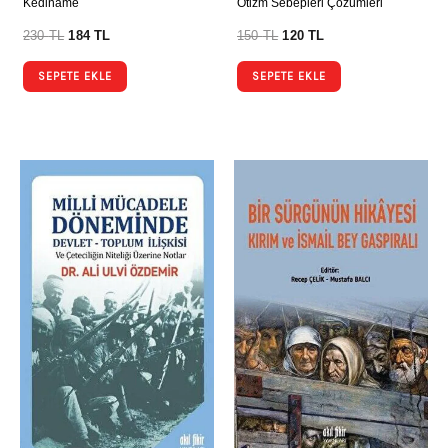
Kediname
Otizm Sebepleri Çözümleri
230
TL
184
TL
150
TL
120
TL
SEPETE EKLE
SEPETE EKLE