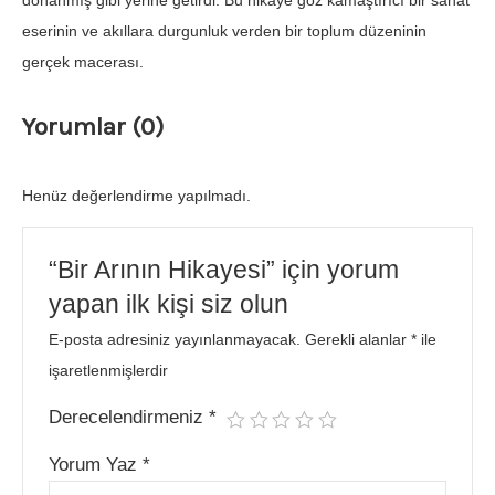
donanmış gibi yerine getirdi. Bu hikâye göz kamaştırıcı bir sanat
eserinin ve akıllara durgunluk verden bir toplum düzeninin
gerçek macerası.
Yorumlar (0)
Henüz değerlendirme yapılmadı.
“Bir Arının Hikayesi” için yorum
yapan ilk kişi siz olun
E-posta adresiniz yayınlanmayacak.
Gerekli alanlar
*
ile
işaretlenmişlerdir
Derecelendirmeniz
*
Yorum Yaz
*