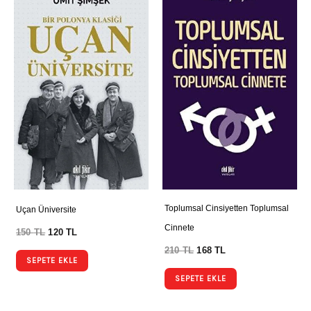
Toplumsal Cinsiyetten Toplumsal
Uçan Üniversite
Cinnete
150
TL
120
TL
210
TL
168
TL
SEPETE EKLE
SEPETE EKLE