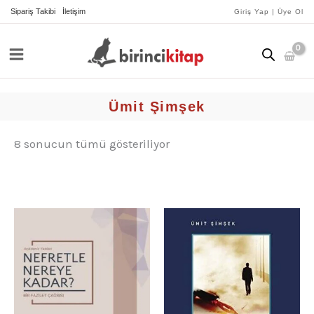
İçeriğe
yeniye
Sipariş Takibi
İletişim
Giriş Yap | Üye Ol
göre
atla
sıralandı
Ümit Şimşek
8 sonucun tümü gösteriliyor