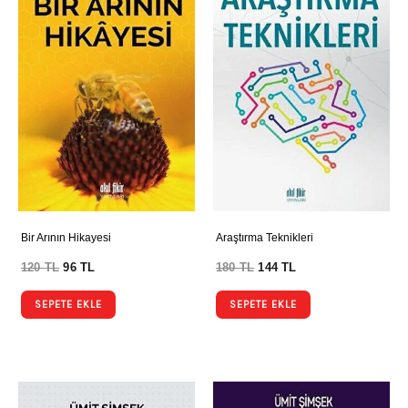
Bir Arının Hikayesi
Araştırma Teknikleri
120
TL
96
TL
180
TL
144
TL
SEPETE EKLE
SEPETE EKLE