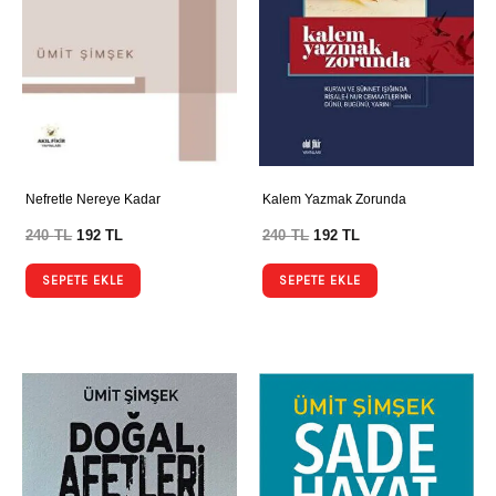
Nefretle Nereye Kadar
Kalem Yazmak Zorunda
240
TL
192
TL
240
TL
192
TL
SEPETE EKLE
SEPETE EKLE