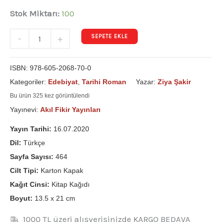
Stok Miktarı:
100
SEPETE EKLE
-
+
ISBN:
978-605-2068-70-0
Kategoriler:
Edebiyat
,
Tarihi Roman
Yazar:
Ziya Şakir
Bu ürün 325 kez görüntülendi
Yayınevi:
Akıl Fikir Yayınları
Yayın Tarihi:
16.07.2020
Dil:
Türkçe
Sayfa Sayısı:
464
Cilt Tipi:
Karton Kapak
Kağıt Cinsi:
Kitap Kağıdı
Boyut:
13.5 x 21 cm
1000 TL üzeri alışverişinizde KARGO BEDAVA