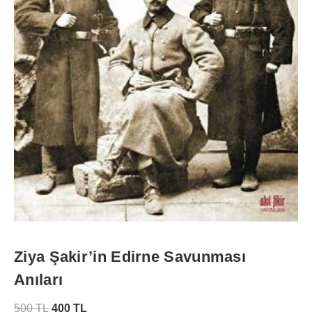
Ziya Şakir’in Edirne Savunması
Anıları
500
TL
400
TL