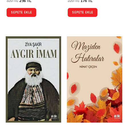
320
TL
256
TL
220
TL
176
TL
SEPETE EKLE
SEPETE EKLE