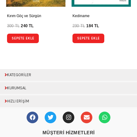
Kırım Göç ve Sürgün
Kediname
300
TL
240
TL
230
TL
184
TL
SEPETE EKLE
SEPETE EKLE
KATEGORİLER
KURUMSAL
HIZLI ERİŞİM
F
T
I
E
W
a
w
n
n
h
c
i
s
v
a
e
t
t
e
t
MÜŞTERİ HİZMETLERİ