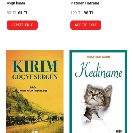
Aygır İmam
Maziden Hatıralar
80
TL
64
TL
120
TL
96
TL
SEPETE EKLE
SEPETE EKLE