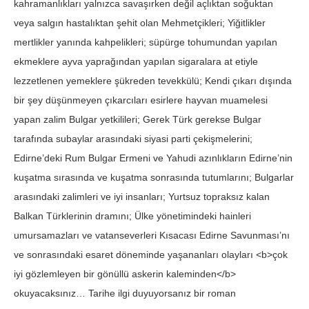
kahramanlıkları yalnızca savaşırken değil açlıktan soğuktan
veya salgın hastalıktan şehit olan Mehmetçikleri; Yiğitlikler
mertlikler yanında kahpelikleri; süpürge tohumundan yapılan
ekmeklere ayva yaprağından yapılan sigaralara at etiyle
lezzetlenen yemeklere şükreden tevekkülü; Kendi çıkarı dışında
bir şey düşünmeyen çıkarcıları esirlere hayvan muamelesi
yapan zalim Bulgar yetkilileri; Gerek Türk gerekse Bulgar
tarafında subaylar arasındaki siyasi parti çekişmelerini;
Edirne’deki Rum Bulgar Ermeni ve Yahudi azınlıkların Edirne’nin
kuşatma sırasında ve kuşatma sonrasında tutumlarını; Bulgarlar
arasındaki zalimleri ve iyi insanları; Yurtsuz topraksız kalan
Balkan Türklerinin dramını; Ülke yönetimindeki hainleri
umursamazları ve vatanseverleri Kısacası Edirne Savunması’nı
ve sonrasındaki esaret döneminde yaşananları olayları <b>çok
iyi gözlemleyen bir gönüllü askerin kaleminden</b>
okuyacaksınız… Tarihe ilgi duyuyorsanız bir roman