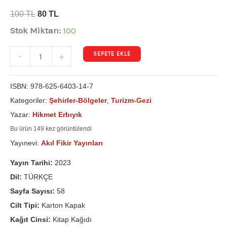
100
TL
80
TL
Stok Miktarı:
100
SEPETE EKLE
-
+
ISBN:
978-625-6403-14-7
Kategoriler:
Şehirler-Bölgeler
,
Turizm-Gezi
Yazar:
Hikmet Erbıyık
Bu ürün 149 kez görüntülendi
Yayınevi:
Akıl Fikir Yayınları
Yayın Tarihi:
2023
Dil:
TÜRKÇE
Sayfa Sayısı:
58
Cilt Tipi:
Karton Kapak
Kağıt Cinsi:
Kitap Kağıdı