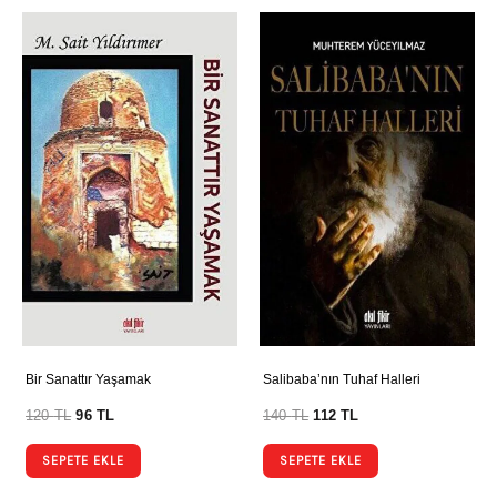
Bir Sanattır Yaşamak
Salibaba’nın Tuhaf Halleri
120
TL
96
TL
140
TL
112
TL
SEPETE EKLE
SEPETE EKLE