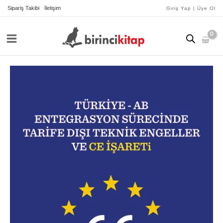
İçeriğe
Sipariş Takibi
İletişim
Giriş Yap | Üye Ol
atla
Türkiye-
AB
Entegrasyon
Sürecinde
Tarife
Dışı
Teknik
Engeller
ve
CE
İşareti