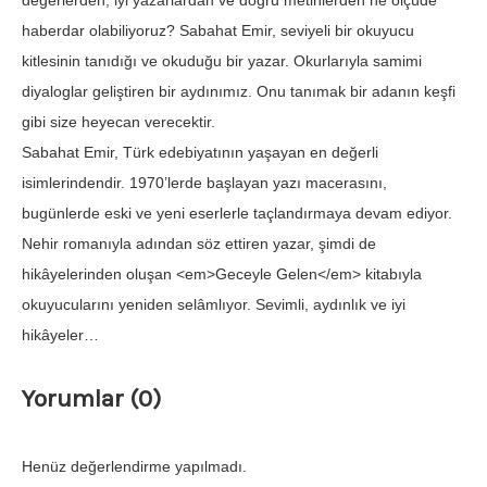
değerlerden, iyi yazarlardan ve doğru metinlerden ne ölçüde
haberdar olabiliyoruz? Sabahat Emir, seviyeli bir okuyucu
kitlesinin tanıdığı ve okuduğu bir yazar. Okurlarıyla samimi
diyaloglar geliştiren bir aydınımız. Onu tanımak bir adanın keşfi
gibi size heyecan verecektir.
Sabahat Emir, Türk edebiyatının yaşayan en değerli
isimlerindendir. 1970’lerde başlayan yazı macerasını,
bugünlerde eski ve yeni eserlerle taçlandırmaya devam ediyor.
Nehir romanıyla adından söz ettiren yazar, şimdi de
hikâyelerinden oluşan <em>Geceyle Gelen</em> kitabıyla
okuyucularını yeniden selâmlıyor. Sevimli, aydınlık ve iyi
hikâyeler…
Yorumlar (0)
Henüz değerlendirme yapılmadı.