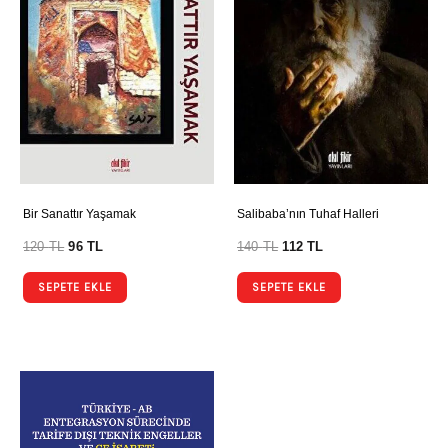
Bir Sanattır Yaşamak
Salibaba’nın Tuhaf Halleri
120
TL
96
TL
140
TL
112
TL
SEPETE EKLE
SEPETE EKLE