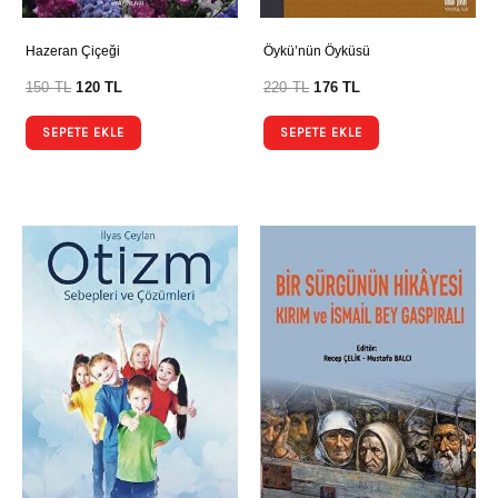
Hazeran Çiçeği
Öykü’nün Öyküsü
150
TL
120
TL
220
TL
176
TL
SEPETE EKLE
SEPETE EKLE