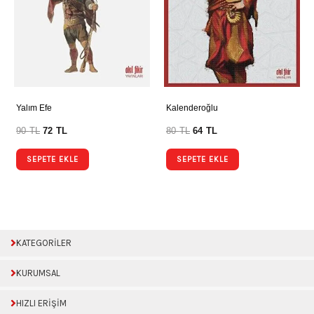
Yalım Efe
Kalenderoğlu
90
TL
72
TL
80
TL
64
TL
SEPETE EKLE
SEPETE EKLE
KATEGORİLER
KURUMSAL
HIZLI ERİŞİM