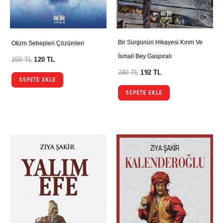
Bir Sürgünün Hikayesi Kırım Ve
Otizm Sebepleri Çözümleri
İsmail Bey Gaspıralı
150
TL
120
TL
240
TL
192
TL
SEPETE EKLE
SEPETE EKLE