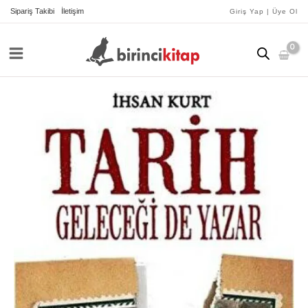
İçeriğe
Sipariş Takibi
İletişim
Giriş Yap | Üye Ol
atla
Tarih
Geleceği
de
Yazar
adet