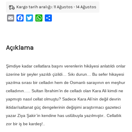
Kargo tarih aralığı: 11 Ağustos - 14 Ağustos
Email
Facebook
Twitter
WhatsApp
Share
Açıklama
Şimdiye kadar cellatlara başını verenlerin hikâyesi anlatıldı onlar
üzerine bir şeyler yazıldı çizildi… Sıkı durun… Bu sefer hikayesi
yazılma sırası bir celladın hem de Osmanlı sarayının en meşhur
celladının….. Sultan İbrahim’in de celladı olan Kara Ali kimdi ne
yapmıştı nasıl cellat olmuştu? Sadece Kara Ali’nin değil devrin
iktidar/saltanat güç dengelerinin değişimi araştırmacı gazeteci
yazar Ziya Şakir’in kendine has uslûbuyla yazılmıştır.. Cellatlık
zor bir iş be kardeş!..