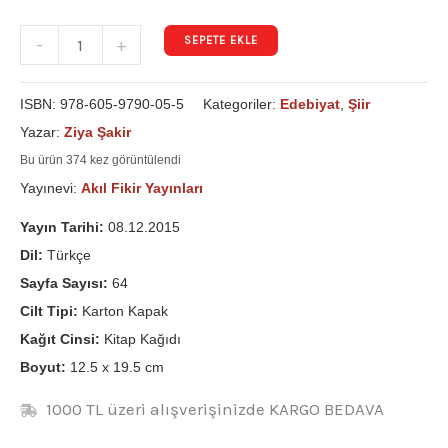
SEPETE EKLE
-
+
ISBN:
978-605-9790-05-5
Kategoriler:
Edebiyat
,
Şiir
Yazar:
Ziya Şakir
Bu ürün 374 kez görüntülendi
Yayınevi:
Akıl Fikir Yayınları
Yayın Tarihi:
08.12.2015
Dil:
Türkçe
Sayfa Sayısı:
64
Cilt Tipi:
Karton Kapak
Kağıt Cinsi:
Kitap Kağıdı
Boyut:
12.5 x 19.5 cm
1000 TL üzeri alışverişinizde KARGO BEDAVA