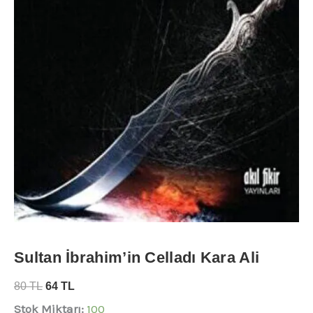
Sultan İbrahim’in Celladı Kara Ali
80
TL
64
TL
Stok Miktarı:
100