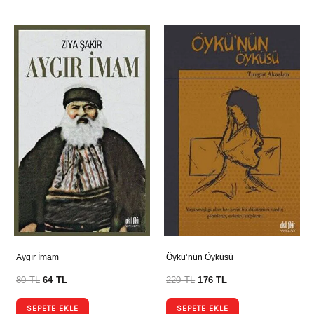
Aygır İmam
Öykü’nün Öyküsü
80
TL
64
TL
220
TL
176
TL
SEPETE EKLE
SEPETE EKLE