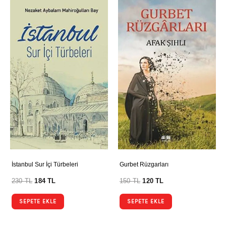
İstanbul Sur İçi Türbeleri
Gurbet Rüzgarları
230
TL
184
TL
150
TL
120
TL
SEPETE EKLE
SEPETE EKLE