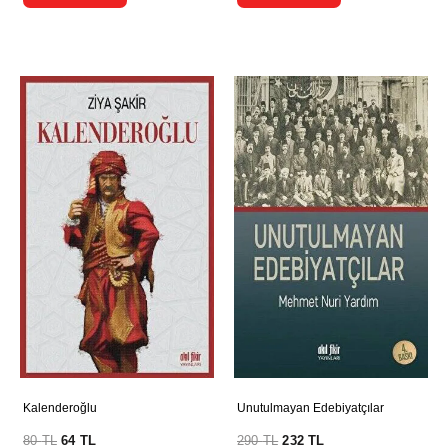
Kalenderoğlu
Unutulmayan Edebiyatçılar
80
TL
64
TL
290
TL
232
TL