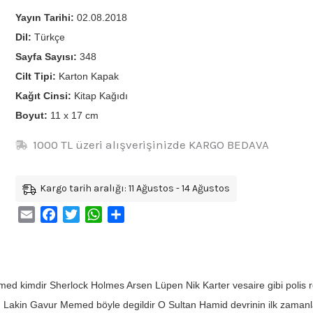
Yayın Tarihi:
02.08.2018
Dil:
Türkçe
Sayfa Sayısı:
348
Cilt Tipi:
Karton Kapak
Kağıt Cinsi:
Kitap Kağıdı
Boyut:
11 x 17 cm
1000 TL üzeri alışverişinizde KARGO BEDAVA
Kargo tarih aralığı: 11 Ağustos - 14 Ağustos
Email
Facebook
Twitter
WhatsApp
Share
d kimdir Sherlock Holmes Arsen Lüpen Nik Karter vesaire gibi polis r
r. Lakin Gavur Memed böyle degildir O Sultan Hamid devrinin ilk zamanl