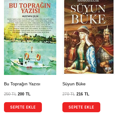
Bu Toprağın Yazısı
Süyun Büke
250
TL
200
TL
270
TL
216
TL
SEPETE EKLE
SEPETE EKLE