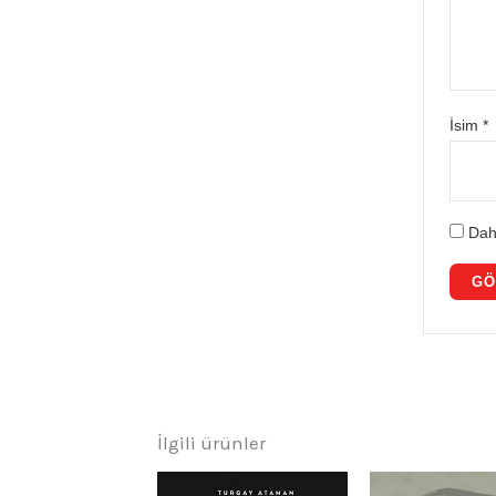
İsim
*
Dah
İlgili ürünler