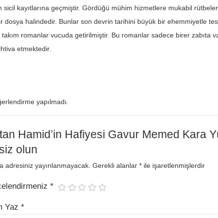
n sicil kayıtlarına geçmiştir. Gördüğü mühim hizmetlere mukabil rütbeler
r dosya halindedir. Bunlar son devrin tarihini büyük bir ehemmiyetle tesp
r takım romanlar vucuda getirilmiştir. Bu romanlar sadece birer zabıta vak
 ihtiva etmektedir.
erlendirme yapılmadı.
ltan Hamid’in Hafiyesi Gavur Memed Kara Yü
 siz olun
a adresiniz yayınlanmayacak.
Gerekli alanlar
*
ile işaretlenmişlerdir
celendirmeniz
*
m Yaz
*