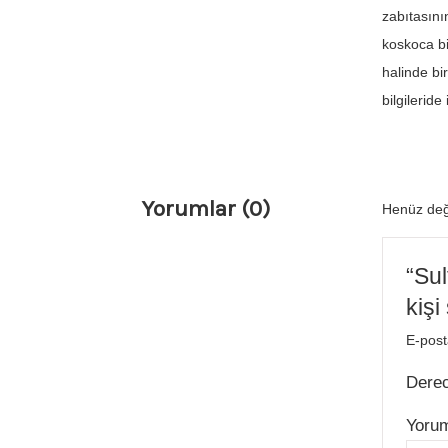
zabıtasını
koskoca bi
halinde bi
bilgileride
Yorumlar (0)
Henüz değ
“Su
kişi
E-post
Dere
Yoru