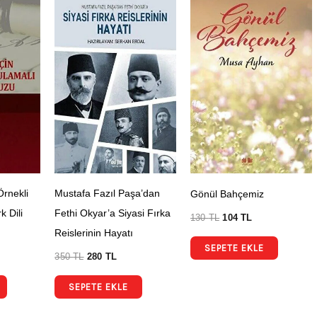
Örnekli
Mustafa Fazıl Paşa’dan
Gönül Bahçemiz
 Dili
Fethi Okyar’a Siyasi Fırka
130
TL
104
TL
Reislerinin Hayatı
SEPETE EKLE
350
TL
280
TL
SEPETE EKLE