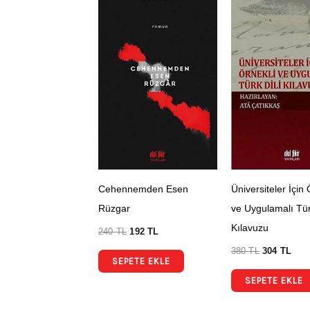
Cehennemden Esen
Üniversiteler İçin 
Rüzgar
ve Uygulamalı Türk
Kılavuzu
240
TL
192
TL
380
TL
304
TL
SEPETE EKLE
SEPETE EKLE