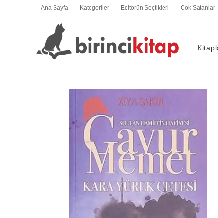
İçeriğe
Ana Sayfa
Kategoriler
Editörün Seçtikleri
Çok Satanlar
atla
Kitapl