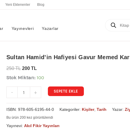
Yeni Eklenenler
Blog
Products
search
ar
Yayınevleri
Yazarlar
Sultan
Sultan Hamid’in Hafiyesi Gavur Memed Kar
Hamid'in
250
TL
200
TL
Hafiyesi
Stok Miktarı:
100
Gavur
Memed
SEPETE EKLE
-
+
Kara
Yürek
ISBN:
978-605-6195-44-0
Kategoriler:
Kişiler
,
Tarih
Yazar:
Zi
Çetesi
Bu ürün 200 kez görüntülendi
adet
Yayınevi:
Akıl Fikir Yayınları