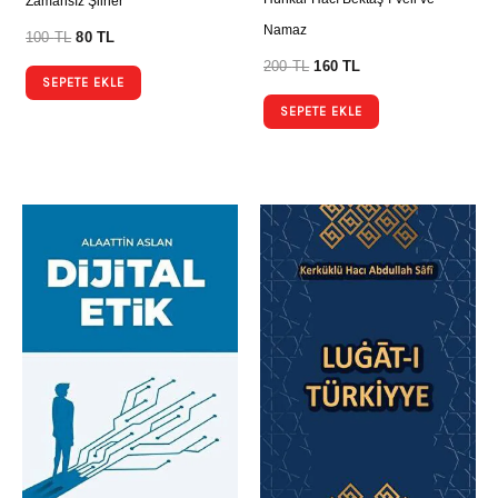
Zamansız Şiirler
Namaz
100
TL
80
TL
200
TL
160
TL
SEPETE EKLE
SEPETE EKLE