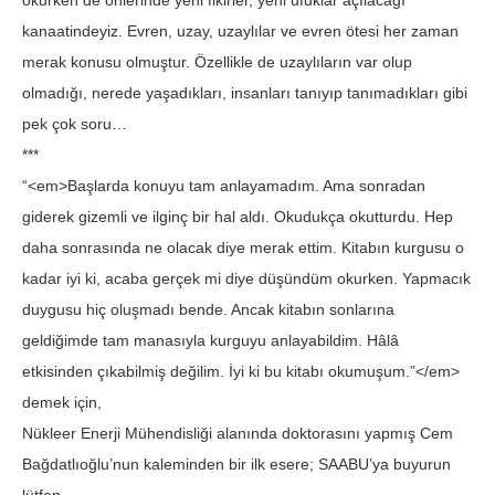
okurken de önlerinde yeni fikirler, yeni ufuklar açılacağı
kanaatindeyiz. Evren, uzay, uzaylılar ve evren ötesi her zaman
merak konusu olmuştur. Özellikle de uzaylıların var olup
olmadığı, nerede yaşadıkları, insanları tanıyıp tanımadıkları gibi
pek çok soru…
***
“<em>Başlarda konuyu tam anlayamadım. Ama sonradan
giderek gizemli ve ilginç bir hal aldı. Okudukça okutturdu. Hep
daha sonrasında ne olacak diye merak ettim. Kitabın kurgusu o
kadar iyi ki, acaba gerçek mi diye düşündüm okurken. Yapmacık
duygusu hiç oluşmadı bende. Ancak kitabın sonlarına
geldiğimde tam manasıyla kurguyu anlayabildim. Hâlâ
etkisinden çıkabilmiş değilim. İyi ki bu kitabı okumuşum.”</em>
demek için,
Nükleer Enerji Mühendisliği alanında doktorasını yapmış Cem
Bağdatlıoğlu’nun kaleminden bir ilk esere; SAABU’ya buyurun