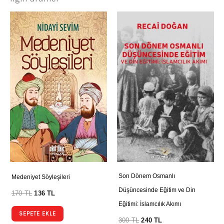
Son Dönem Osmanlı
Medeniyet Söyleşileri
Düşüncesinde Eğitim ve Din
170
TL
136
TL
Eğitimi: İslamcılık Akımı
SEPETE EKLE
300
TL
240
TL