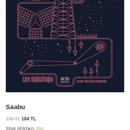
Saabu
230
TL
184
TL
Stok Miktarı:
100