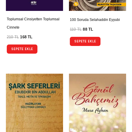
Toplumsal Cinsiyetten Toplumsal
100 Soruda Selahaddin Eyyubi
Cinnete
110
TL
88
TL
210
TL
168
TL
SEPETE EKLE
SEPETE EKLE