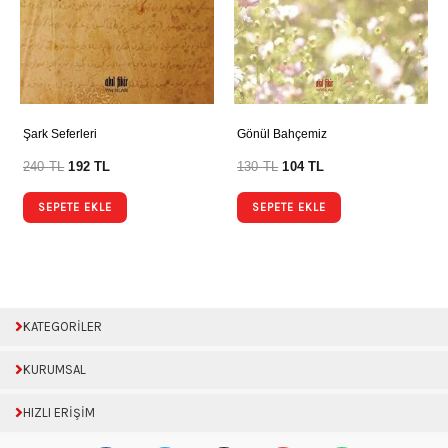
Şark Seferleri
Gönül Bahçemiz
240
TL
192
TL
130
TL
104
TL
SEPETE EKLE
SEPETE EKLE
KATEGORİLER
KURUMSAL
HIZLI ERİŞİM