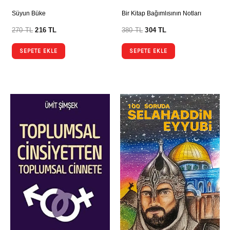
Süyun Büke
Bir Kitap Bağımlısının Notları
270
TL
216
TL
380
TL
304
TL
SEPETE EKLE
SEPETE EKLE