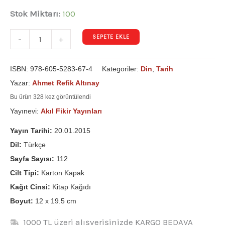
Stok Miktarı:
100
SEPETE EKLE
-
+
ISBN:
978-605-5283-67-4
Kategoriler:
Din
,
Tarih
Yazar:
Ahmet Refik Altınay
Bu ürün 328 kez görüntülendi
Yayınevi:
Akıl Fikir Yayınları
Yayın Tarihi:
20.01.2015
Dil:
Türkçe
Sayfa Sayısı:
112
Cilt Tipi:
Karton Kapak
Kağıt Cinsi:
Kitap Kağıdı
Boyut:
12 x 19.5 cm
1000 TL üzeri alışverişinizde KARGO BEDAVA