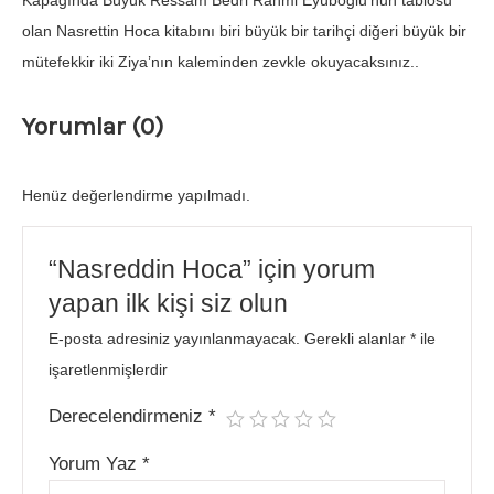
Kapağında Büyük Ressam Bedri Rahmi Eyüboğlu’nun tablosu
olan Nasrettin Hoca kitabını biri büyük bir tarihçi diğeri büyük bir
mütefekkir iki Ziya’nın kaleminden zevkle okuyacaksınız..
Yorumlar (0)
Henüz değerlendirme yapılmadı.
“Nasreddin Hoca” için yorum
yapan ilk kişi siz olun
E-posta adresiniz yayınlanmayacak.
Gerekli alanlar
*
ile
işaretlenmişlerdir
Derecelendirmeniz
*
Yorum Yaz
*