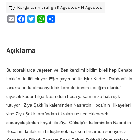
Kargo tarih aralığı: 11 Ağustos - 14 Ağustos
Email
Facebook
Twitter
WhatsApp
Share
Açıklama
Bu topraklarda yeşeren ve ‘Ben kendimi bildim bileli hep Cenabı
hakk’ın dediği oluyor. Eğer şayet bütün işler Kudreti Rabbani’nin
tasarrufunda olmasaydı bir kere de benim dediğim olurdu’ .
diyecek kadar bilge Nasreddin hoca yaşamımıza hala ışık
tutuyor . Ziya Şakir’in kaleminden Nasrettin Hoca’nın Hikayeleri
yine Ziya Şakir tarafından fıkraları uc uca eklenerek
senaryolaştırılan hayatı ile Ziya Gökalp’ın kaleminden Nasrettin
Hoca’nın latifelerini birleştirerek üç eseri bir arada sunuyoruz .