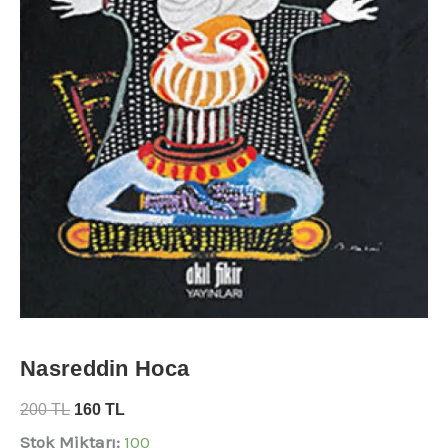
Nasreddin Hoca
200
TL
160
TL
Stok Miktarı:
100