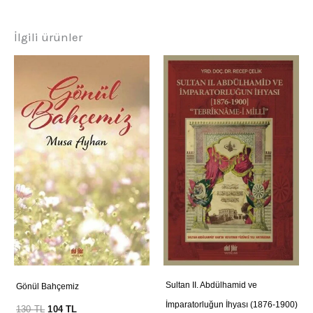
İlgili ürünler
Sultan II. Abdülhamid ve
Gönül Bahçemiz
İmparatorluğun İhyası (1876-1900)
130
TL
104
TL