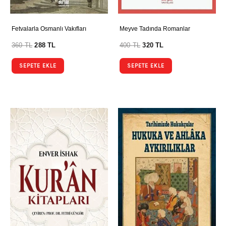
Fetvalarla Osmanlı Vakıfları
Meyve Tadında Romanlar
360
TL
288
TL
400
TL
320
TL
SEPETE EKLE
SEPETE EKLE