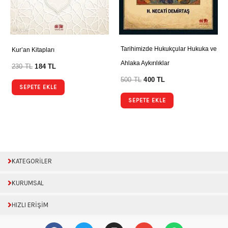
Tarihimizde Hukukçular Hukuka ve
Kur’an Kitapları
Ahlaka Aykırılıklar
230
TL
184
TL
500
TL
400
TL
SEPETE EKLE
SEPETE EKLE
KATEGORİLER
KURUMSAL
HIZLI ERİŞİM
F
T
I
E
W