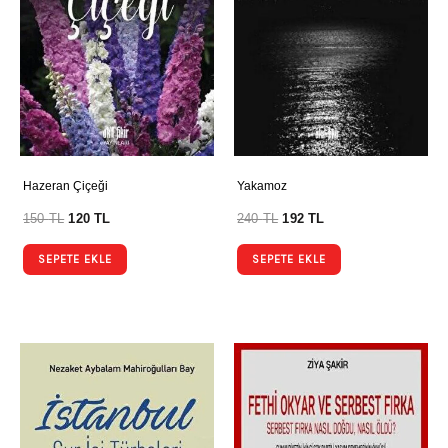
Hazeran Çiçeği
Yakamoz
150
TL
120
TL
240
TL
192
TL
SEPETE EKLE
SEPETE EKLE