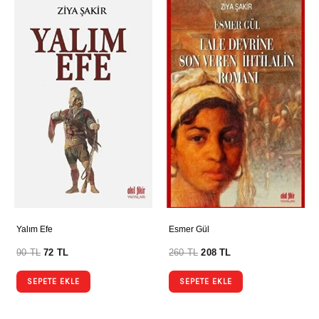
Yalım Efe
Esmer Gül
90
TL
72
TL
260
TL
208
TL
SEPETE EKLE
SEPETE EKLE