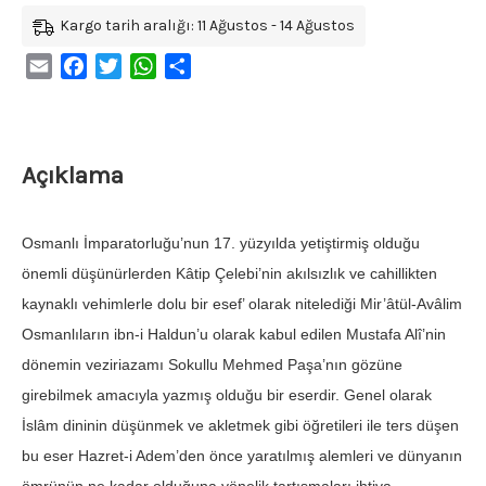
Kargo tarih aralığı: 11 Ağustos - 14 Ağustos
Email
Facebook
Twitter
WhatsApp
Share
Açıklama
Osmanlı İmparatorluğu’nun 17. yüzyılda yetiştirmiş olduğu
önemli düşünürlerden Kâtip Çelebi’nin akılsızlık ve cahillikten
kaynaklı vehimlerle dolu bir esef’ olarak nitelediği Mir’âtül-Avâlim
Osmanlıların ibn-i Haldun’u olarak kabul edilen Mustafa Alî’nin
dönemin veziriazamı Sokullu Mehmed Paşa’nın gözüne
girebilmek amacıyla yazmış olduğu bir eserdir. Genel olarak
İslâm dininin düşünmek ve akletmek gibi öğretileri ile ters düşen
bu eser Hazret-i Adem’den önce yaratılmış alemleri ve dünyanın