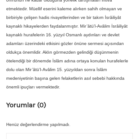
ömrünün ne kadar olduğuna yönelik tartışmaları ihtiva
etmektedir. Müellif eserini kaleme alırken sahih olmayan ve
birbiriyle çelişen hadis rivayetlerinden ve bir takım İsrâiliyât
kaynaklı hikayelerden faydalanmıştır. Mir’âtü’l-Avâlim İsrâiliyât
kaynaklı hurafelerin 16. yüzyıl Osmanlı aydınları ve devlet
adamları üzerindeki etkisini gözler önüne sermesi açısından
oldukça önemlidir. Aklın görmezden gelindiği düşünmenin
ötelendiği bir dönemde İslâm adına ortaya konulan hurafelerle
dolu olan Mir’âtü’l-Avâlim 15. yüzyıldan sonra İslâm
medeniyetinin başına gelen felaketlerin asıl sebebi hakkında
önemli ipuçları vermektedir.
Yorumlar (0)
Henüz değerlendirme yapılmadı.