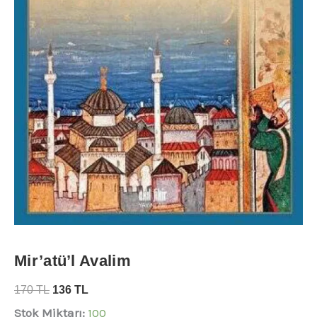
Mir’atü’l Avalim
170
TL
136
TL
Stok Miktarı:
100