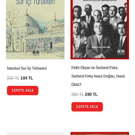
Fethi Okyar ve Serbest Fırka
İstanbul Sur İçi Türbeleri
Serbest Fırka Nasıl Doğdu, Nasıl
230
TL
184
TL
Öldü?
SEPETE EKLE
350
TL
280
TL
SEPETE EKLE