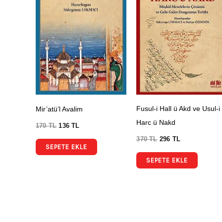
Fusul-i Hall ü Akd ve Usul-i
Mir’atü’l Avalim
Harc ü Nakd
170
TL
136
TL
370
TL
296
TL
SEPETE EKLE
SEPETE EKLE