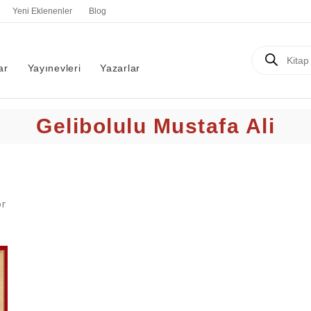
En
Yeni Eklenenler
Blog
yeniye
göre
sıralandı
Products
search
ar
Yayınevleri
Yazarlar
Gelibolulu Mustafa Ali
r