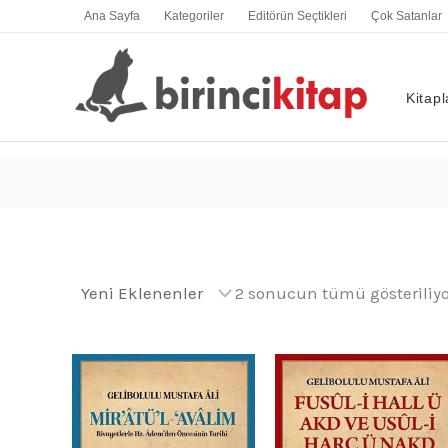
İçeriğe
Ana Sayfa
Kategoriler
Editörün Seçtikleri
Çok Satanlar
atla
Kitapl
2 sonucun tümü gösteriliyo