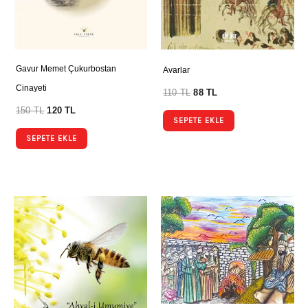
Gavur Memet Çukurbostan
Avarlar
Cinayeti
110
TL
88
TL
150
TL
120
TL
SEPETE EKLE
SEPETE EKLE