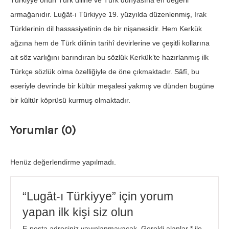
Türkiyye onun Türk diline ve Türk dünyasına en değerli
armağanıdır. Luğât-ı Türkiyye 19. yüzyılda düzenlenmiş, Irak
Türklerinin dil hassasiyetinin de bir nişanesidir. Hem Kerkük
ağzına hem de Türk dilinin tarihî devirlerine ve çeşitli kollarına
ait söz varlığını barındıran bu sözlük Kerkük’te hazırlanmış ilk
Türkçe sözlük olma özelliğiyle de öne çıkmaktadır. Sâfî, bu
eseriyle devrinde bir kültür meşalesi yakmış ve dünden bugüne
bir kültür köprüsü kurmuş olmaktadır.
Yorumlar (0)
Henüz değerlendirme yapılmadı.
“Lugât-ı Türkiyye” için yorum
yapan ilk kişi siz olun
E-posta adresiniz yayınlanmayacak.
Gerekli alanlar
*
ile