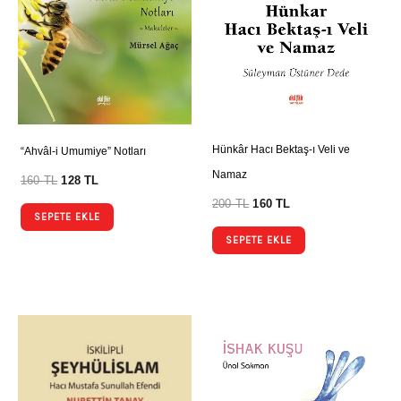
Hünkâr Hacı Bektaş-ı Veli ve
“Ahvâl-i Umumiye” Notları
Namaz
160
TL
128
TL
200
TL
160
TL
SEPETE EKLE
SEPETE EKLE