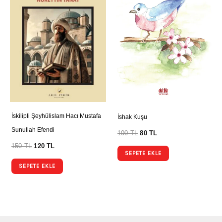
İskilipli Şeyhülislam Hacı Mustafa
İshak Kuşu
Sunullah Efendi
100
TL
80
TL
150
TL
120
TL
SEPETE EKLE
SEPETE EKLE