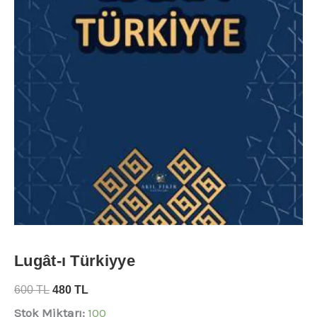
Lugât-ı Türkiyye
600
TL
480
TL
Stok Miktarı:
100