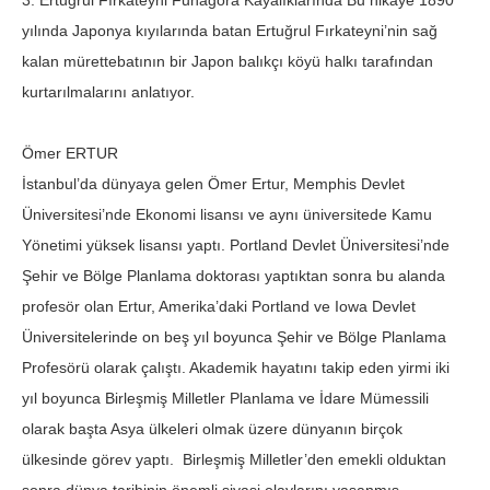
3. Ertuğrul Fırkateyni Funagora Kayalıklarında Bu hikaye 1890
yılında Japonya kıyılarında batan Ertuğrul Fırkateyni’nin sağ
kalan mürettebatının bir Japon balıkçı köyü halkı tarafından
kurtarılmalarını anlatıyor.
Ömer ERTUR
İstanbul’da dünyaya gelen Ömer Ertur, Memphis Devlet
Üniversitesi’nde Ekonomi lisansı ve aynı üniversitede Kamu
Yönetimi yüksek lisansı yaptı. Portland Devlet Üniversitesi’nde
Şehir ve Bölge Planlama doktorası yaptıktan sonra bu alanda
profesör olan Ertur, Amerika’daki Portland ve Iowa Devlet
Üniversitelerinde on beş yıl boyunca Şehir ve Bölge Planlama
Profesörü olarak çalıştı. Akademik hayatını takip eden yirmi iki
yıl boyunca Birleşmiş Milletler Planlama ve İdare Mümessili
olarak başta Asya ülkeleri olmak üzere dünyanın birçok
ülkesinde görev yaptı. Birleşmiş Milletler’den emekli olduktan