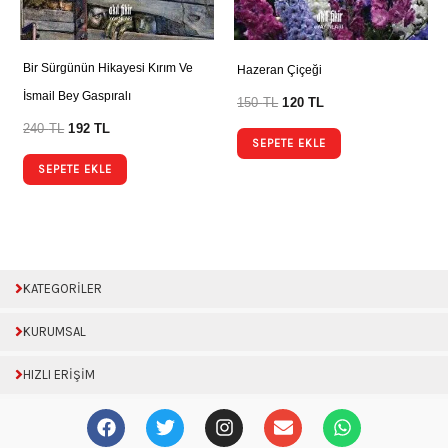
Bir Sürgünün Hikayesi Kırım Ve
Hazeran Çiçeği
İsmail Bey Gaspıralı
150
TL
120
TL
240
TL
192
TL
SEPETE EKLE
SEPETE EKLE
KATEGORİLER
KURUMSAL
HIZLI ERİŞİM
F
T
I
E
W
a
w
n
n
h