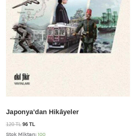
Japonya’dan Hikâyeler
120
TL
96
TL
Stok Miktarı:
100