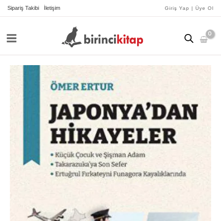
İçeriğe
Sipariş Takibi
İletişim
Giriş Yap | Üye Ol
atla
Japonya’dan
Hikâyeler
adet