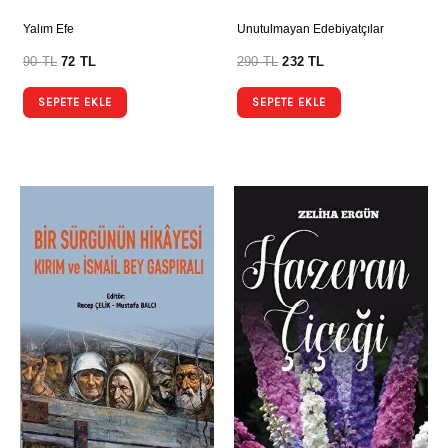
Yalım Efe
Unutulmayan Edebiyatçılar
90
TL
72
TL
290
TL
232
TL
SEPETE EKLE
SEPETE EKLE