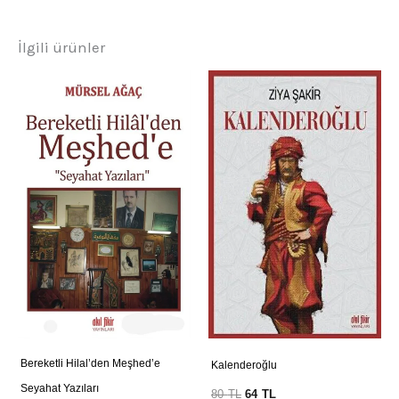
İlgili ürünler
Bereketli Hilal’den Meşhed’e
Kalenderoğlu
Seyahat Yazıları
80
TL
64
TL