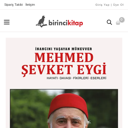
İçeriğe
Sipariş Takibi
İletişim
Giriş Yap | Üye Ol
atla
İnancını
Yaşayan
Münevver
Mehmed
Şevket
Eygi
adet