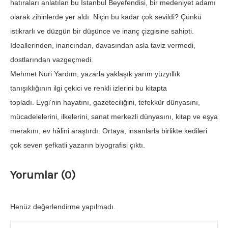
hatıraları anlatılan bu İstanbul Beyefendisi, bir medeniyet adamı
olarak zihinlerde yer aldı. Niçin bu kadar çok sevildi? Çünkü
istikrarlı ve düzgün bir düşünce ve inanç çizgisine sahipti.
İdeallerinden, inancından, davasından asla taviz vermedi,
dostlarından vazgeçmedi.
Mehmet Nuri Yardım, yazarla yaklaşık yarım yüzyıllık
tanışıklığının ilgi çekici ve renkli izlerini bu kitapta
topladı. Eygi’nin hayatını, gazeteciliğini, tefekkür dünyasını,
mücadelelerini, ilkelerini, sanat merkezli dünyasını, kitap ve eşya
merakını, ev hâlini araştırdı. Ortaya, insanlarla birlikte kedileri
çok seven şefkatli yazarın biyografisi çıktı.
Yorumlar (0)
Henüz değerlendirme yapılmadı.