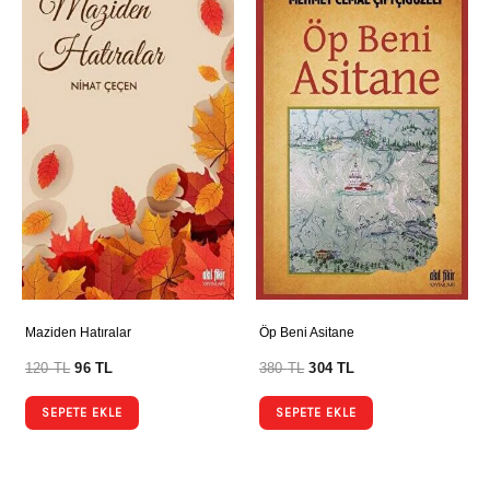
Maziden Hatıralar
Öp Beni Asitane
120
TL
96
TL
380
TL
304
TL
SEPETE EKLE
SEPETE EKLE