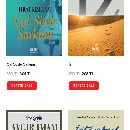
Çal Söyle Şarkımı
İz
380
TL
304
TL
260
TL
208
TL
SEPETE EKLE
SEPETE EKLE