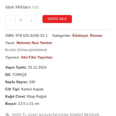
Stok Miktarı:
100
SEPETE EKLE
-
+
ISBN:
978-625-6246-33-1
Kategoriler:
Edebiyat
,
Roman
Yazar:
Mehmet Nuri Yardım
Bu ürün 318 kez görüntülendi
Yayınevi:
Akıl Fikir Yayınları
Yayın Tarihi:
25.12.2024
Dil:
TÜRKÇE
Sayfa Sayısı:
240
Cilt Tipi:
Karton Kapak
Kağıt Cinsi:
Kitap Kağıdı
Boyut:
13.5 x 21 cm
1000 TL üzeri alışverişinizde KARGO BEDAVA