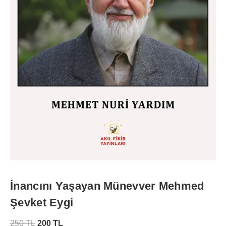
İnancını Yaşayan Münevver Mehmed
Şevket Eygi
250
TL
200
TL