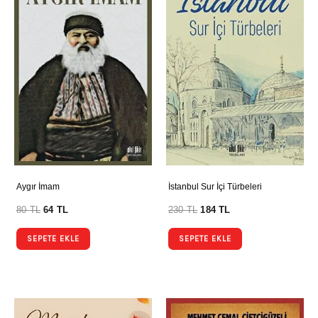
Aygır İmam
İstanbul Sur İçi Türbeleri
80
TL
64
TL
230
TL
184
TL
SEPETE EKLE
SEPETE EKLE