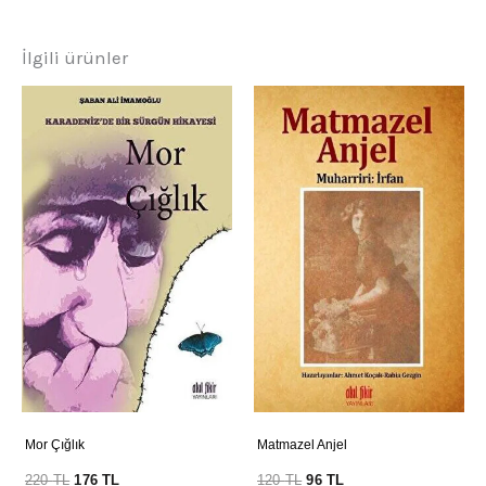
İlgili ürünler
Mor Çığlık
Matmazel Anjel
220
TL
176
TL
120
TL
96
TL