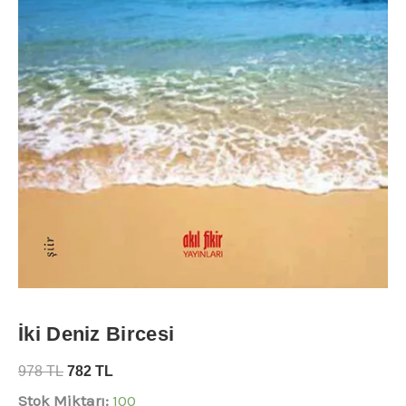
İki Deniz Bircesi
978
TL
782
TL
Stok Miktarı:
100