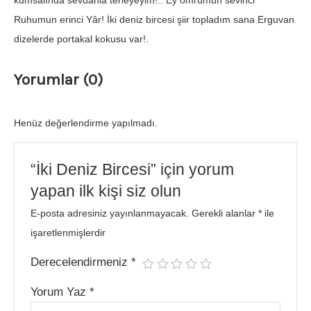
kumsalında sevdanla terleyeyim!.. Ey ömrümün sevinci
Ruhumun erinci Yâr! İki deniz bircesi şiir topladım sana Erguvan
dizelerde portakal kokusu var!.
Yorumlar (0)
Henüz değerlendirme yapılmadı.
“İki Deniz Bircesi” için yorum
yapan ilk kişi siz olun
E-posta adresiniz yayınlanmayacak.
Gerekli alanlar
*
ile
işaretlenmişlerdir
Derecelendirmeniz
*
Yorum Yaz
*