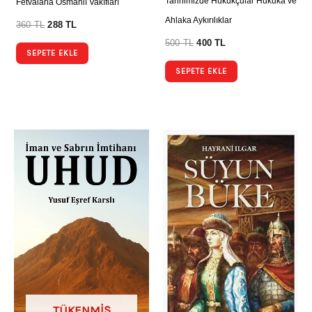
Tarihimizde Hukukçular Hukuka ve
Fetvalarla Osmanlı Vakıfları
Ahlaka Aykırılıklar
360
TL
288
TL
500
TL
400
TL
SEPETE EKLE
SEPETE EKLE
TÜKENMIŞ