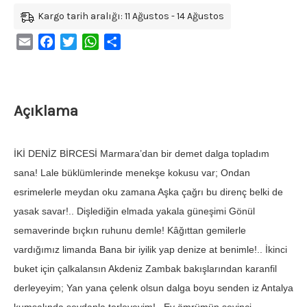
Kargo tarih aralığı: 11 Ağustos - 14 Ağustos
Email
Facebook
Twitter
WhatsApp
Share
Açıklama
İKİ DENİZ BİRCESİ Marmara’dan bir demet dalga topladım
sana! Lale büklümlerinde menekşe kokusu var; Ondan
esrimelerle meydan oku zamana Aşka çağrı bu direnç belki de
yasak savar!.. Dişlediğin elmada yakala güneşimi Gönül
semaverinde bıçkın ruhunu demle! Kâğıttan gemilerle
vardığımız limanda Bana bir iyilik yap denize at benimle!.. İkinci
buket için çalkalansın Akdeniz Zambak bakışlarından karanfil
derleyeyim; Yan yana çelenk olsun dalga boyu senden iz Antalya